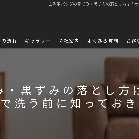
白色革バッグの黄ばみ・黒ずみの落とし方は？サ
頼の流れ
ギャラリー
会社案内
よくある質問
お客
名古屋・浜松で革修理の独立・開業を目指
革の豆知識
み・黒ずみの落とし方
で洗う前に知ってお