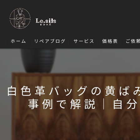
ホーム
リペアブログ
サービス
価格表
ご依
ソファ修理
椅子・ダイニングチェア修理
白色革バッグの黄ば
エナメル修理
事例で解説｜自分
バッグ修理
財布修理
靴修理