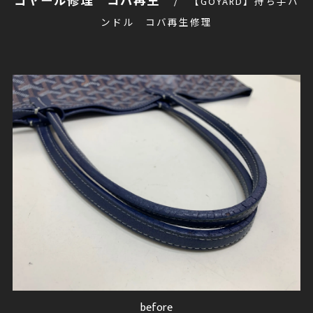
ゴヤール修理 コバ再生
【GOYARD】持ち手ハ
ンドル コバ再生修理
after