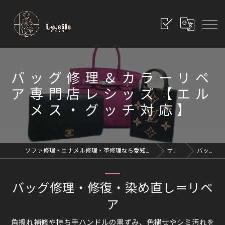
バッグ修理＆カラーリペ
ア専門店レシッズ【エル
メス・グッチ対応】
ソファ修理・エナメル修理・革修理なら愛知県豊川市のレシッズへ｜全国対応
サービス
バッグ修理
バッグ修理・修復・染め直し＝リペ
ア
角擦れ補修や持ち手ハンドルの黒ずみ、色褪せやシミ汚れを