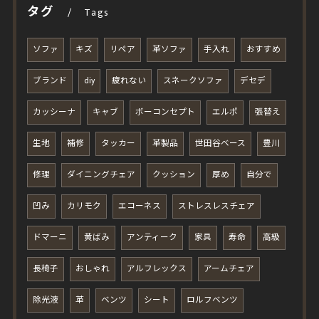
タグ
Tags
ソファ
キズ
リペア
革ソファ
手入れ
おすすめ
ブランド
diy
疲れない
スネークソファ
デセデ
カッシーナ
キャブ
ボーコンセプト
エルポ
張替え
生地
補修
タッカー
革製品
世田谷ベース
豊川
修理
ダイニングチェア
クッション
厚め
自分で
凹み
カリモク
エコーネス
ストレスレスチェア
ドマーニ
黄ばみ
アンティーク
家具
寿命
高級
長椅子
おしゃれ
アルフレックス
アームチェア
除光液
革
ベンツ
シート
ロルフベンツ