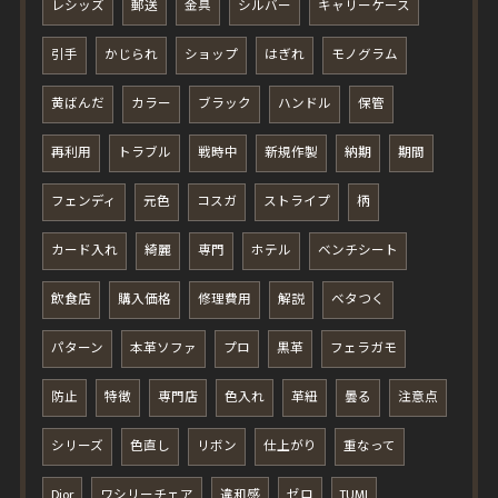
レシッズ
郵送
金具
シルバー
キャリーケース
引手
かじられ
ショップ
はぎれ
モノグラム
黄ばんだ
カラー
ブラック
ハンドル
保管
再利用
トラブル
戦時中
新規作製
納期
期間
フェンディ
元色
コスガ
ストライプ
柄
カード入れ
綺麗
専門
ホテル
ベンチシート
飲食店
購入価格
修理費用
解説
ベタつく
パターン
本革ソファ
プロ
黒革
フェラガモ
防止
特徴
専門店
色入れ
革紐
曇る
注意点
シリーズ
色直し
リボン
仕上がり
重なって
Dior
ワシリーチェア
違和感
ゼロ
TUMI