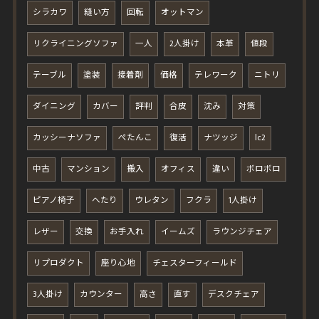
シラカワ
縫い方
回転
オットマン
リクライニングソファ
一人
2人掛け
本革
値段
テーブル
塗装
接着剤
価格
テレワーク
ニトリ
ダイニング
カバー
評判
合皮
沈み
対策
カッシーナソファ
ぺたんこ
復活
ナツッジ
lc2
中古
マンション
搬入
オフィス
違い
ボロボロ
ピアノ椅子
へたり
ウレタン
フクラ
1人掛け
レザー
交換
お手入れ
イームズ
ラウンジチェア
リプロダクト
座り心地
チェスターフィールド
3人掛け
カウンター
高さ
直す
デスクチェア