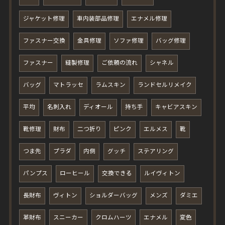
ジャケット修理
車内装部品修理
エナメル修理
ファスナー交換
金具修理
ソファ修理
バッグ修理
ファスナー
縫製修理
ご依頼の流れ
シャネル
バッグ
マトラッセ
ラムスキン
ランドセルリメイク
平均
名刺入れ
ディオール
持ち手
キャビアスキン
靴修理
財布
二つ折り
ピンク
エルメス
靴
つま先
プラダ
内側
グッチ
ステアリング
パンプス
ローヒール
交換できる
ルイヴィトン
長財布
ヴィトン
ショルダーバッグ
メンズ
ダミエ
革財布
スニーカー
クロムハーツ
エナメル
変色