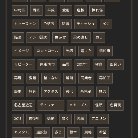
中村区
西区
平成
愛用
座板
擦れ傷
ヒューストン
色落ち
除菌
ティッシュ
拭く
陥没
アンコ詰め
色あせ
染め直し
買う
イメージ
コントロール
光沢
溶けた
浜松市
リピーター
尾張旭市
品質
2017年
極意
風合い
再現
愛着
捨てない
解消
同業者
再加工
歴史
持込
アクタス
劣化
茶色革
魅力
名古屋近辺
ティファニー
メカニズム
信頼
色再現
2015
修復術
感動
賢く
笑顔
アニリン
カスタム
選択肢
救う
根本
風格
希望