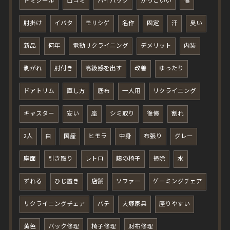
ドミシール
口コミ
ハイバック
かっこいい
傷
肘掛け
イバタ
モリシゲ
名作
固定
汗
臭い
新品
何年
電動リクライニング
デメリット
内装
剥がれ
肘付き
高級感を出す
改善
ゆったり
ドアトリム
直し方
底布
一人用
リクライニング
キャスター
安い
座
シミ取り
後悔
割れ
2人
白
国産
ヒモラ
中身
布張り
グレー
座面
引き取り
レトロ
籐の椅子
掃除
水
ずれる
ひじ置き
店舗
ソファー
ゲーミングチェア
リクライニングチェア
パテ
大塚家具
座りやすい
黄色
バック修理
椅子修理
財布修理