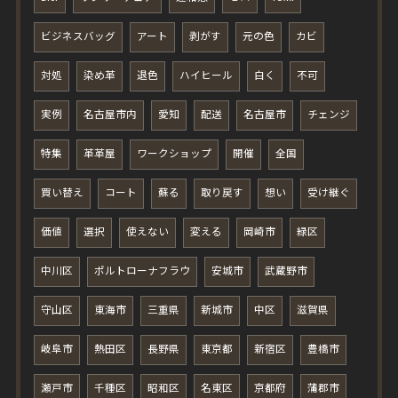
ビジネスバッグ
アート
剥がす
元の色
カビ
対処
染め革
退色
ハイヒール
白く
不可
実例
名古屋市内
愛知
配送
名古屋市
チェンジ
特集
革革屋
ワークショップ
開催
全国
買い替え
コート
蘇る
取り戻す
想い
受け継ぐ
価値
選択
使えない
変える
岡崎市
緑区
中川区
ポルトローナフラウ
安城市
武蔵野市
守山区
東海市
三重県
新城市
中区
滋賀県
岐阜市
熱田区
長野県
東京都
新宿区
豊橋市
瀬戸市
千種区
昭和区
名東区
京都府
蒲郡市