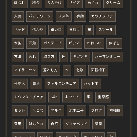
ほつれ
料金
３人掛け
サイズ
めくれ
クリーム
人気
パッチワーク
ヌメ革
手動
カウチソファ
ベッド
代わり
縫い目
日焼け
布
スツール
木製
四角
ガムテープ
ピアノ
かわいい
伸ばし
方法
汚れ
取り方
色
キツツキ
ハーマンミラー
アイラーセン
落とし方
木
北欧
回転椅子
芸能人
白革
ファルコンチェア
バットネ
カウンターチェア
B&B
ホワイト
車
重厚感
セット
へこむ
マルニ
浜本工芸
ブログ
勉強机
費用
背もたれ
自宅
ソファベッド
部屋