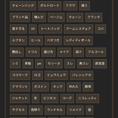
チェーンバッグ
ポルトローナ
フラウ
縫う
ブランド品
噛んだ
ベージュ
チェーン
クラッチ
高すぎる
30
トートバッグ
アームレスチェア
コバ
ルブタン
ヒール
ベタつき
レディディオール
艶出し
トワル
選び方
メイク
溶け
アルコール
シミ
草履
pm
セリーヌ
スレ
角スレ
直営店
ココマーク
ロゴ
ミュウミュウ
バレンシアガ
アマラント
ボストン
ホック
外れた
簡単
ジャケット
冬
ビジネス
コーデ
ニコレッティ
サクセス
色移り
ランドセル
リメイク
店