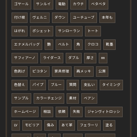
ゴヤール
サンルイ
電動
カウチ
ベタベタ
付け根
ヴェルニ
ダウン
ユーチューブ
本年も
はがれ
ポシェット
サンローラン
トート
エナメルバッグ
艶
ベルト
角
クロコ
靴墨
サフィアーノ
ライダース
ダブル
厚さ
㎜
色剥げ
ピコタン
家具修理
再メッキ
公房
色替え
パイプ
ブルー
質問
支払い
タイミング
サンプル
カラーチェンジ
素材
ベアン
ホームページ
相談
依頼
失敗
ジャンヴィトロッシ
LV
モビリア
傷み
あて革
フェラーリ
塗る