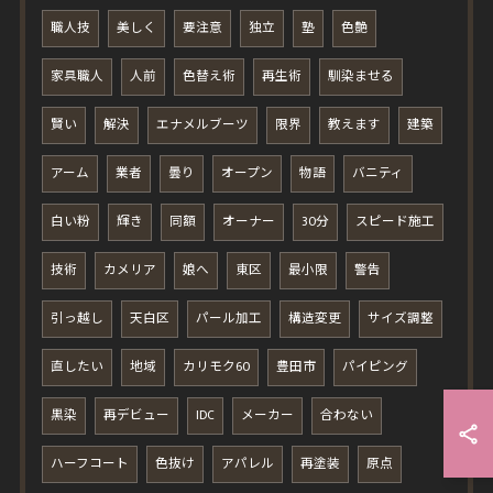
職人技
美しく
要注意
独立
塾
色艶
家具職人
人前
色替え術
再生術
馴染ませる
賢い
解決
エナメルブーツ
限界
教えます
建築
アーム
業者
曇り
オープン
物語
バニティ
白い粉
輝き
同額
オーナー
30分
スピード施工
技術
カメリア
娘へ
東区
最小限
警告
引っ越し
天白区
パール加工
構造変更
サイズ調整
直したい
地域
カリモク60
豊田市
パイピング
黒染
再デビュー
IDC
メーカー
合わない
ハーフコート
色抜け
アパレル
再塗装
原点