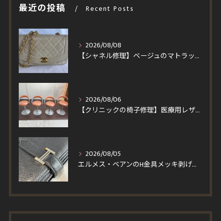
最近の投稿
Recent Posts
2026/08/08
【シャネル修理】ベージュのマトラッセを黒ずみ除去＆染め直し！ラムスキンの質感を活かす修復とスピード施工事例
2026/08/06
【クリニックの椅子修理】医療用レザーへ張り替え！買い替えより安くイトーキ回転チェア4脚を即日対応
2026/08/05
エルメス・ベアンのH金具メッキ剥げを修理！一度縫製を解いて仕上げる輝く再メッキと角スレ・コバ修復事例