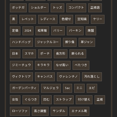
ボッテガ
ショルダー
トッズ
コンパクト
正規店
黒
レペット
レディース
色褪せ
豆知識
ケリー
定価
2024
和草履
バリー
バーキン
廃盤
ハンドバッグ
ジャックルコー
擦り傷
革ジャン
日本
スマホ
ポーチ
長方形
断られる
ジミーチュウ
キラキラ
なぜ高い
べたつき
ヴィクトリア
キャンバス
ヴァレンチノ
汚れ落とし
ガーデンパーティ
マルジェラ
5ac
ミニ
エピ
女性
ぐらつき
凹む
ストラップ
付け替え
正規
ローソファ
高さ調整
サンダル
エナメル靴