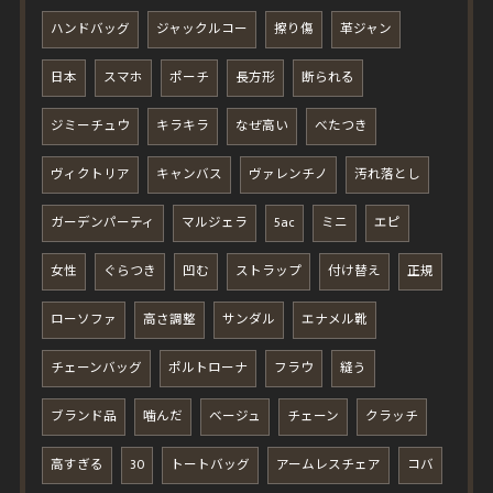
ハンドバッグ
ジャックルコー
擦り傷
革ジャン
日本
スマホ
ポーチ
長方形
断られる
ジミーチュウ
キラキラ
なぜ高い
べたつき
ヴィクトリア
キャンバス
ヴァレンチノ
汚れ落とし
ガーデンパーティ
マルジェラ
5ac
ミニ
エピ
女性
ぐらつき
凹む
ストラップ
付け替え
正規
ローソファ
高さ調整
サンダル
エナメル靴
チェーンバッグ
ポルトローナ
フラウ
縫う
ブランド品
噛んだ
ベージュ
チェーン
クラッチ
高すぎる
30
トートバッグ
アームレスチェア
コバ