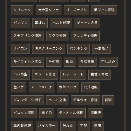
クリニック
待合室ソファ
リーズナブル
革ジャン修理
バンソン
黄ばむ
ベルト修理
チェーン金具
ステアリング修理
フクラ修理
フェンディ修理
ナイロン
洗浄クリーニング
パンチング
一生モノ
ルイヴィトン修理
革小物
販売
修理依頼
申し込み
コバ再生
車シート修理
レザーシート
色替え修理
色ハゲ
マーク＆ロナ
本革バッグ
公式通販
ヴィンテージ椅子
ベルト交換
デルヴォー修理
縫製
ピコタン修理
黒ずみ
ディオール修理
消毒液
車内装修理
バイカラー
破れた
宅配
再開