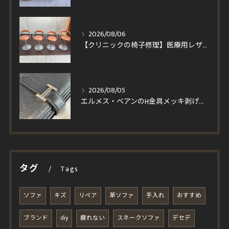
2026/08/06
【クリニックの椅子修理】医療用レザーへ張り替え！買い替えより安くイトーキ回転チェア4脚を即日対応
2026/08/05
エルメス・ベアンのH金具メッキ剥げを修理！一度縫製を解いて仕上げる輝く再メッキと角スレ・コバ修復事例
タグ
Tags
ソファ
キズ
リペア
革ソファ
手入れ
おすすめ
ブランド
diy
疲れない
スネークソファ
デセデ