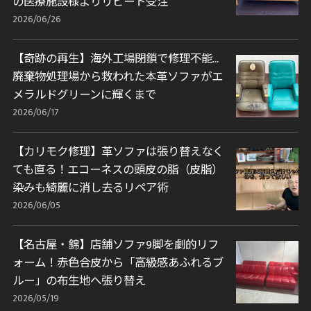
の医療施設様よりリピート受注
2026/06/26
【奇跡の再生】海外工場閉鎖で修理不能…
廃棄物処理場から救われた本革ソファがエ
メラルドグリーンに輝くまで
2026/06/17
【カリモク修理】革ソファは張り替えなく
ても直る！エコーネスの頭皮の脂（皮脂）
染みも綺麗に消し去るリペア術
2026/06/05
【名古屋・錦】店舗ソファ9脚を劇的リフ
ォーム！赤色合皮から「高級感あふれるブ
ルー」の布生地へ張り替え
2026/05/19