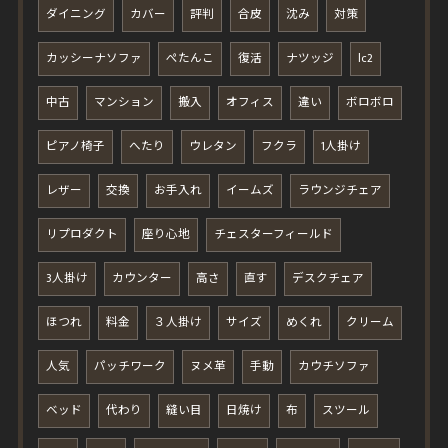
ダイニング
カバー
評判
合皮
沈み
対策
カッシーナソファ
ぺたんこ
復活
ナツッジ
lc2
中古
マンション
搬入
オフィス
違い
ボロボロ
ピアノ椅子
へたり
ウレタン
フクラ
1人掛け
レザー
交換
お手入れ
イームズ
ラウンジチェア
リプロダクト
座り心地
チェスターフィールド
3人掛け
カウンター
高さ
直す
デスクチェア
ほつれ
料金
３人掛け
サイズ
めくれ
クリーム
人気
パッチワーク
ヌメ革
手動
カウチソファ
ベッド
代わり
縫い目
日焼け
布
スツール