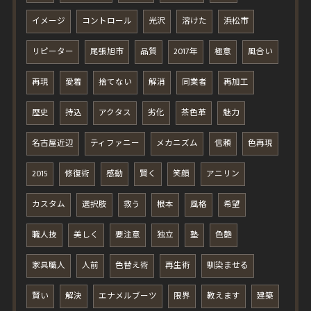
イメージ
コントロール
光沢
溶けた
浜松市
リピーター
尾張旭市
品質
2017年
極意
風合い
再現
愛着
捨てない
解消
同業者
再加工
歴史
持込
アクタス
劣化
茶色革
魅力
名古屋近辺
ティファニー
メカニズム
信頼
色再現
2015
修復術
感動
賢く
笑顔
アニリン
カスタム
選択肢
救う
根本
風格
希望
職人技
美しく
要注意
独立
塾
色艶
家具職人
人前
色替え術
再生術
馴染ませる
賢い
解決
エナメルブーツ
限界
教えます
建築