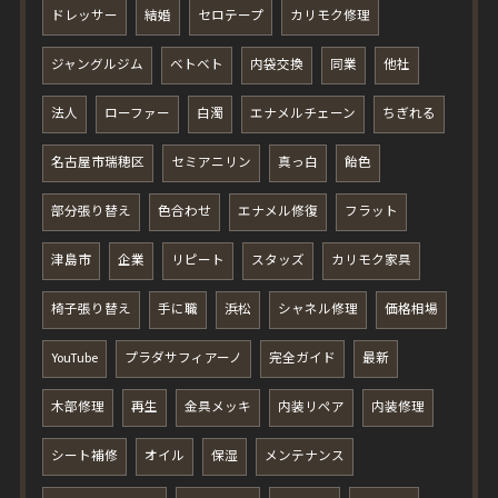
ドレッサー
結婚
セロテープ
カリモク修理
ジャングルジム
ベトベト
内袋交換
同業
他社
法人
ローファー
白濁
エナメルチェーン
ちぎれる
名古屋市瑞穂区
セミアニリン
真っ白
飴色
部分張り替え
色合わせ
エナメル修復
フラット
津島市
企業
リピート
スタッズ
カリモク家具
椅子張り替え
手に職
浜松
シャネル修理
価格相場
YouTube
プラダサフィアーノ
完全ガイド
最新
木部修理
再生
金具メッキ
内装リペア
内装修理
シート補修
オイル
保湿
メンテナンス