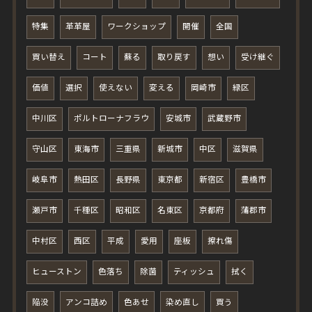
特集
革革屋
ワークショップ
開催
全国
買い替え
コート
蘇る
取り戻す
想い
受け継ぐ
価値
選択
使えない
変える
岡崎市
緑区
中川区
ポルトローナフラウ
安城市
武蔵野市
守山区
東海市
三重県
新城市
中区
滋賀県
岐阜市
熱田区
長野県
東京都
新宿区
豊橋市
瀬戸市
千種区
昭和区
名東区
京都府
蒲郡市
中村区
西区
平成
愛用
座板
擦れ傷
ヒューストン
色落ち
除菌
ティッシュ
拭く
陥没
アンコ詰め
色あせ
染め直し
買う