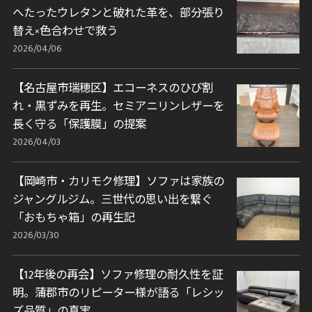
へたったウレタンと破れた革を、部分張り
替え×色合わせで救う
2026/04/06
【名古屋市瑞穂区】エコーネスのひび割
れ・黒ずみを再生。セミアニリンレザーを
長く守る「保護膜」の提案
2026/04/03
【岡崎市・カリモク修理】ソファは家族の
ジャングルジム。三世代の思い出を繋ぐ
「おもちゃ箱」の再生記
2026/03/30
【12年後の再会】ソファ修理の耐久性を証
明。蒲郡市のリピーター様が語る「レシッ
ズ品質」の真実