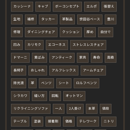
カッシーナ
キャブ
ボーコンセプト
エルポ
張替え
生地
補修
タッカー
革製品
世田谷ベース
豊川
修理
ダイニングチェア
クッション
厚め
自分で
凹み
カリモク
エコーネス
ストレスレスチェア
ドマーニ
黄ばみ
アンティーク
家具
寿命
高級
長椅子
おしゃれ
アルフレックス
アームチェア
除光液
革
ベンツ
シート
ロルフベンツ
シラカワ
縫い方
回転
オットマン
リクライニングソファ
一人
2人掛け
本革
値段
テーブル
塗装
接着剤
価格
テレワーク
ニトリ