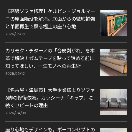
【高級ソファ修理】ケルビン・ジョルマー
ニの座面陥没を解消。底面からの徹底補強
と革面再生で蘇る極上の座り心地
2026/05/18
カリモク・チターノの「合皮剥がれ」を本
革で解決！ガムテープを貼って諦める前に
知ってほしい、一生モノへの再生術
2026/05/12
【名古屋・津島市】大手企業様よりソファ
8脚の修復依頼。カッシーナ「キャブ」に
続くリピートの理由
2026/04/09
座り心地もデザインも。ボーコンセプトの