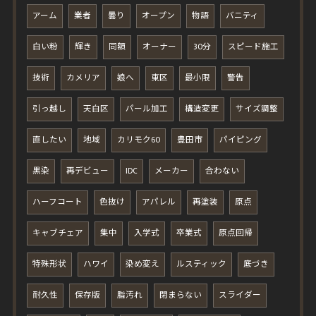
アーム
業者
曇り
オープン
物語
バニティ
白い粉
輝き
同額
オーナー
30分
スピード施工
技術
カメリア
娘へ
東区
最小限
警告
引っ越し
天白区
パール加工
構造変更
サイズ調整
直したい
地域
カリモク60
豊田市
パイピング
黒染
再デビュー
IDC
メーカー
合わない
ハーフコート
色抜け
アパレル
再塗装
原点
キャブチェア
集中
入学式
卒業式
原点回帰
特殊形状
ハワイ
染め変え
ルスティック
底づき
耐久性
保存版
脂汚れ
閉まらない
スライダー