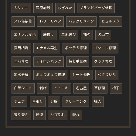
カサカサ
医療施設
ちぎれた
ブランドバッグ修理
スレ傷補修
レザーリペア
バッグリメイク
ヒュルスタ
エナメル変色
底抜け
生地選び
補強
犬山市
費用相場
エナメル再生
ボッテガ修理
ゴヤール修理
コバ修理
ナイロンバッグ
持ち手交換
グッチ修理
加水分解
ミュウミュウ修理
シート修理
ベタついた
白革シート
剥げ
イトーキ
名古屋
革修理
椅子
チェア
革張り
分解
クリーニング
職人
張り替え
修復
ひび割れ
破れ