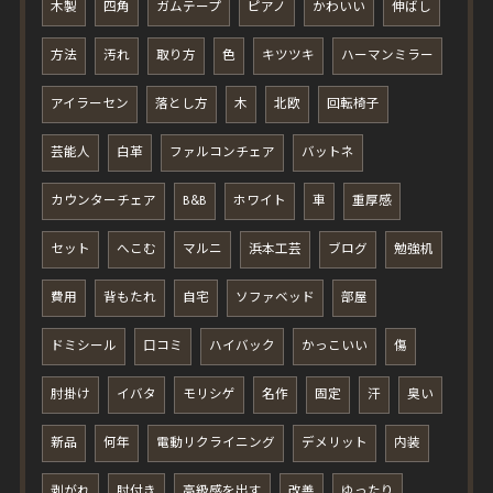
木製
四角
ガムテープ
ピアノ
かわいい
伸ばし
方法
汚れ
取り方
色
キツツキ
ハーマンミラー
アイラーセン
落とし方
木
北欧
回転椅子
芸能人
白革
ファルコンチェア
バットネ
カウンターチェア
B&B
ホワイト
車
重厚感
セット
へこむ
マルニ
浜本工芸
ブログ
勉強机
費用
背もたれ
自宅
ソファベッド
部屋
ドミシール
口コミ
ハイバック
かっこいい
傷
肘掛け
イバタ
モリシゲ
名作
固定
汗
臭い
新品
何年
電動リクライニング
デメリット
内装
剥がれ
肘付き
高級感を出す
改善
ゆったり