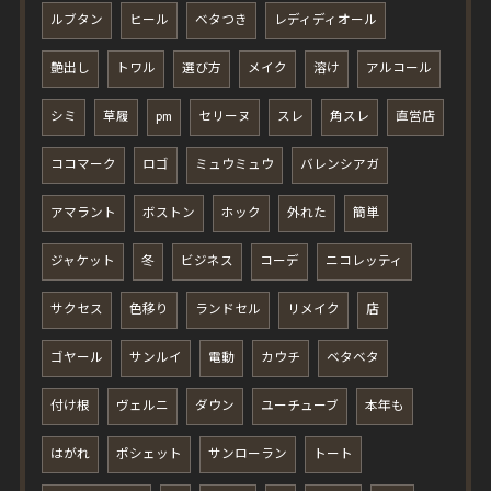
ルブタン
ヒール
ベタつき
レディディオール
艶出し
トワル
選び方
メイク
溶け
アルコール
シミ
草履
pm
セリーヌ
スレ
角スレ
直営店
ココマーク
ロゴ
ミュウミュウ
バレンシアガ
アマラント
ボストン
ホック
外れた
簡単
ジャケット
冬
ビジネス
コーデ
ニコレッティ
サクセス
色移り
ランドセル
リメイク
店
ゴヤール
サンルイ
電動
カウチ
ベタベタ
付け根
ヴェルニ
ダウン
ユーチューブ
本年も
はがれ
ポシェット
サンローラン
トート