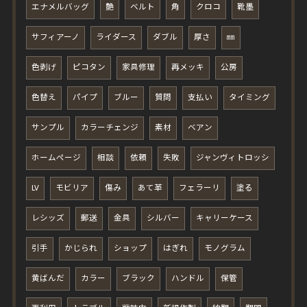
エナメルバッグ
艶
ベルト
角
クロコ
靴墨
サフィアーノ
ライダース
ダブル
厚さ
㎜
色剥げ
ピコタン
家具修理
再メッキ
公房
色替え
パイプ
ブルー
質問
支払い
タイミング
サンプル
カラーチェンジ
素材
ベアン
ホームページ
相談
依頼
失敗
ジャンヴィトロッシ
LV
モビリア
傷み
あて革
フェラーリ
塗る
レシッズ
郵送
金具
シルバー
キャリーケース
引手
かじられ
ショップ
はぎれ
モノグラム
黄ばんだ
カラー
ブラック
ハンドル
保管