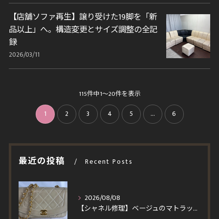
【店舗ソファ再生】譲り受けた19脚を「新
品以上」へ。構造変更とサイズ調整の全記
録
2026/03/11
115件中1～20件を表示
1
2
3
4
5
...
6
最近の投稿
Recent Posts
2026/08/08
【シャネル修理】ベージュのマトラッセを黒ずみ除去＆染め直し！ラムスキンの質感を活かす修復とスピード施工事例