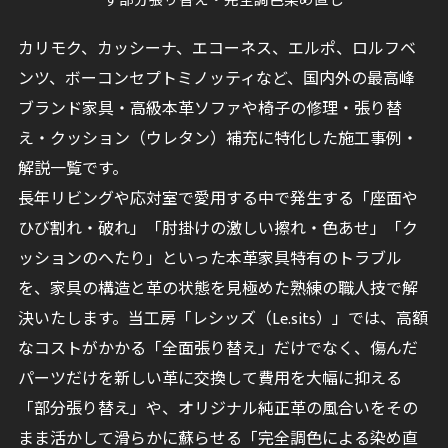
す部分張り替え・完全調色染め直し
カリモク、カッシーナ、エコーネス、エルポ、ロルフベ
ンツ、ボーコンセプトミノッティなど、国内外の最高峰
ブランド家具・高級本革ソファや椅子の修理・張り替
え・クッション（ウレタン）補充に特化した施工事例・
解説一覧です。
長年リビングや応対室で愛用する中で発生する「座面や
ひび割れ・破れ」「肘掛けの激しい擦れ・色あせ」「ク
ッションのへたり」といった本革家具特有のトラブル
を、家具の構造と革の状態を見極めた熟練の職人技で解
決いたします。当工房「レシッズ（Le.sits）」では、高額
なコストがかかる「全面張り替え」だけでなく、傷んだ
パーツだけを新しい革に交換して費用を大幅に抑える
「部分張り替え」や、オリジナル純正革の風合いをその
まま活かして滑らかに蘇らせる「完全調色による染め直