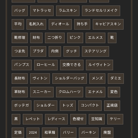
バッグ
マトラッセ
ラムスキン
ランドセルリメイク
平均
名刺入れ
ディオール
持ち手
キャビアスキン
靴修理
財布
二つ折り
ピンク
エルメス
靴
つま先
プラダ
内側
グッチ
ステアリング
パンプス
ローヒール
交換できる
ルイヴィトン
長財布
ヴィトン
ショルダーバッグ
メンズ
ダミエ
革財布
スニーカー
クロムハーツ
エナメル
変色
ボッテガ
ショルダー
トッズ
コンパクト
正規店
黒
レペット
レディース
色褪せ
豆知識
ケリー
定価
2024
和草履
バリー
バーキン
廃盤