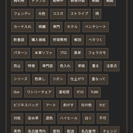
再利用
トラブル
戦時中
新規作製
納期
期間
フェンディ
元色
コスガ
ストライプ
柄
カード入れ
綺麗
専門
ホテル
ベンチシート
飲食店
購入価格
修理費用
解説
ベタつく
パターン
本革ソファ
プロ
黒革
フェラガモ
防止
特徴
専門店
色入れ
革紐
曇る
注意点
シリーズ
色直し
リボン
仕上がり
重なって
Dior
ワシリーチェア
違和感
ゼロ
TUMI
ビジネスバッグ
アート
剥がす
元の色
カビ
対処
染め革
退色
ハイヒール
白く
不可
実例
名古屋市内
愛知
配送
名古屋市
チェンジ