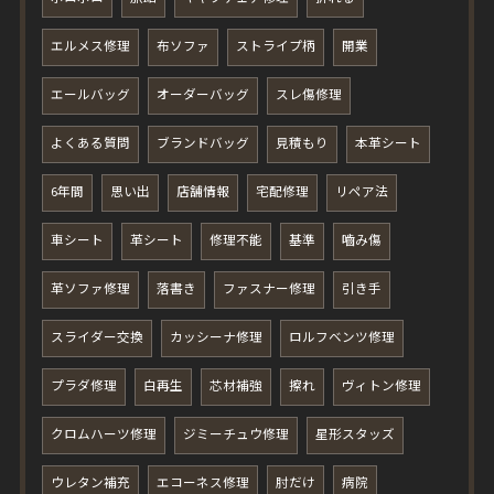
エルメス修理
布ソファ
ストライプ柄
開業
エールバッグ
オーダーバッグ
スレ傷修理
よくある質問
ブランドバッグ
見積もり
本革シート
6年間
思い出
店舗情報
宅配修理
リペア法
車シート
革シート
修理不能
基準
嚙み傷
革ソファ修理
落書き
ファスナー修理
引き手
スライダー交換
カッシーナ修理
ロルフベンツ修理
プラダ修理
白再生
芯材補強
擦れ
ヴィトン修理
クロムハーツ修理
ジミーチュウ修理
星形スタッズ
ウレタン補充
エコーネス修理
肘だけ
病院