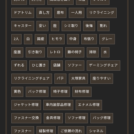
ドアトリム
直し方
底布
一人用
リクライニング
キャスター
安い
座
シミ取り
後悔
割れ
2人
白
国産
ヒモラ
中身
布張り
グレー
座面
引き取り
レトロ
籐の椅子
掃除
水
ずれる
ひじ置き
店舗
ソファー
ゲーミングチェア
リクライニングチェア
パテ
大塚家具
座りやすい
黄色
バック修理
椅子修理
財布修理
ジャケット修理
車内装部品修理
エナメル修理
ファスナー交換
金具修理
ソファ修理
バッグ修理
ファスナー
縫製修理
ご依頼の流れ
シャネル