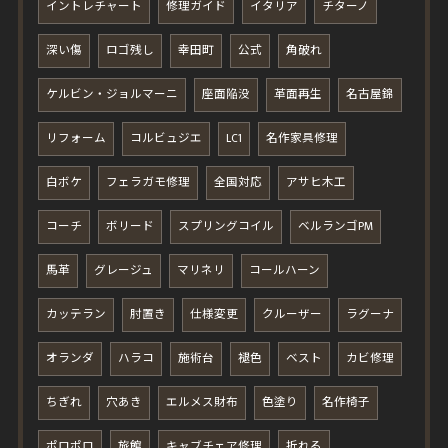
イントレチャート
修理ガイド
イタリア
チターノ
深い傷
ロゴ残し
幸田町
公式
角破れ
ケルビン・ジョルマーニ
座面陥没
革面再生
名古屋錦
リフォーム
コルビュジエ
LC1
名作家具修理
白ボケ
フェラガモ修理
全国対応
アサヒ木工
コーチ
ボリード
スプリングコイル
ベルランゴPM
馬革
グレージュ
マリネリ
コールハーン
カッテラン
肘置き
仕様変更
クルーザー
ラグーナ
オランダ
ハラコ
施術台
褪色
ベスト
カビ修理
ちぎれ
穴あき
エルメス財布
色塗り
名作椅子
ポロポロ
旅館
キャブチェア修理
折れる