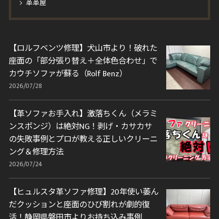
革革屋
【ロルフベンツ修理】犬山市より！破れた
座面の「部分張り替え＋全体色合わせ」で
カウチソファが蘇る（Rolf Benz）
2026/07/28
【革ソファお手入れ】激落ちくん（メラミ
ンスポンジ）は絶対NG！剥げ・カサカサ
の失敗事例とプロが教える正しいクリーニ
ング＆修理方法
2026/07/24
【ヒュルスタ革ソファ修理】20年使い萎ん
だクッションと座面のひび割れが劇的復
活！静岡県磐田市よりお持ち込み事例