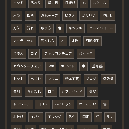
ベッド
代わり
縫い目
日焼け
布
スツール
木製
四角
ガムテープ
ピアノ
かわいい
伸ばし
方法
汚れ
取り方
色
キツツキ
ハーマンミラー
アイラーセン
落とし方
木
北欧
回転椅子
芸能人
白革
ファルコンチェア
バットネ
カウンターチェア
B&B
ホワイト
車
重厚感
セット
へこむ
マルニ
浜本工芸
ブログ
勉強机
費用
背もたれ
自宅
ソファベッド
部屋
ドミシール
口コミ
ハイバック
かっこいい
傷
肘掛け
イバタ
モリシゲ
名作
固定
汗
臭い