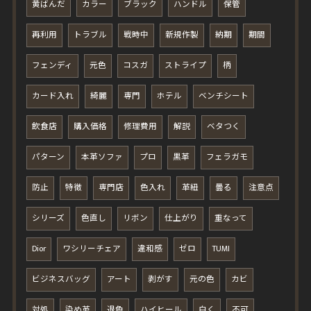
黄ばんだ
カラー
ブラック
ハンドル
保管
再利用
トラブル
戦時中
新規作製
納期
期間
フェンディ
元色
コスガ
ストライプ
柄
カード入れ
綺麗
専門
ホテル
ベンチシート
飲食店
購入価格
修理費用
解説
ベタつく
パターン
本革ソファ
プロ
黒革
フェラガモ
防止
特徴
専門店
色入れ
革紐
曇る
注意点
シリーズ
色直し
リボン
仕上がり
重なって
Dior
ワシリーチェア
違和感
ゼロ
TUMI
ビジネスバッグ
アート
剥がす
元の色
カビ
対処
染め革
退色
ハイヒール
白く
不可