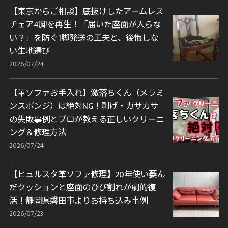
【東京からご相談】底抜けしたアームレス
チェア4脚を再生！「届いた座面が入らな
い？」を防ぐ1脚発送の工夫と、後悔しな
い生地選び
2026/07/24
【革ソファお手入れ】激落ちくん（メラミ
ンスポンジ）は絶対NG！剥げ・カサカサ
の失敗事例とプロが教える正しいクリーニ
ング＆修理方法
2026/07/24
【ヒュルスタ革ソファ修理】20年使い萎ん
だクッションと座面のひび割れが劇的復
活！静岡県磐田市よりお持ち込み事例
2026/07/23