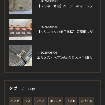
2026/08/08
【シャネル修理】ベージュのマトラッセを黒ずみ除去＆染め直し！ラムスキンの質感を活かす修復とスピード施工事例
2026/08/06
【クリニックの椅子修理】医療用レザーへ張り替え！買い替えより安くイトーキ回転チェア4脚を即日対応
2026/08/05
エルメス・ベアンのH金具メッキ剥げを修理！一度縫製を解いて仕上げる輝く再メッキと角スレ・コバ修復事例
タグ
Tags
ソファ
キズ
リペア
革ソファ
手入れ
おすすめ