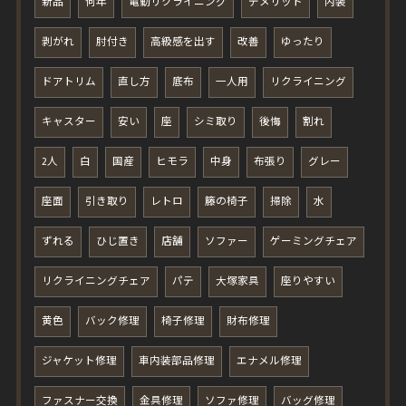
新品
何年
電動リクライニング
デメリット
内装
剥がれ
肘付き
高級感を出す
改善
ゆったり
ドアトリム
直し方
底布
一人用
リクライニング
キャスター
安い
座
シミ取り
後悔
割れ
2人
白
国産
ヒモラ
中身
布張り
グレー
座面
引き取り
レトロ
籐の椅子
掃除
水
ずれる
ひじ置き
店舗
ソファー
ゲーミングチェア
リクライニングチェア
パテ
大塚家具
座りやすい
黄色
バック修理
椅子修理
財布修理
ジャケット修理
車内装部品修理
エナメル修理
ファスナー交換
金具修理
ソファ修理
バッグ修理