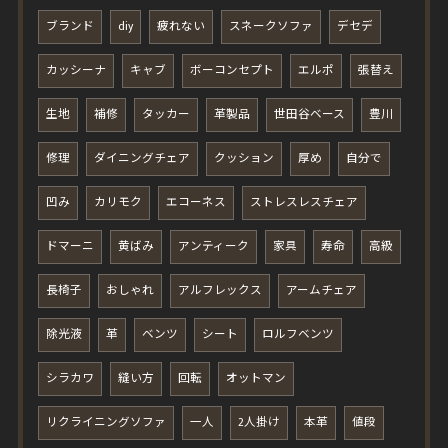
ブランド
diy
疲れない
スネークソファ
デセデ
カッシーナ
キャブ
ボーコンセプト
エルポ
張替え
生地
補修
タッカー
革製品
世田谷ベース
豊川
修理
ダイニングチェア
クッション
厚め
自分で
凹み
カリモク
エコーネス
ストレスレスチェア
ドマーニ
黄ばみ
アンティーク
家具
寿命
高級
長椅子
おしゃれ
アルフレックス
アームチェア
除光液
革
ベンツ
シート
ロルフベンツ
シラカワ
縫い方
回転
オットマン
リクライニングソファ
一人
2人掛け
本革
値段