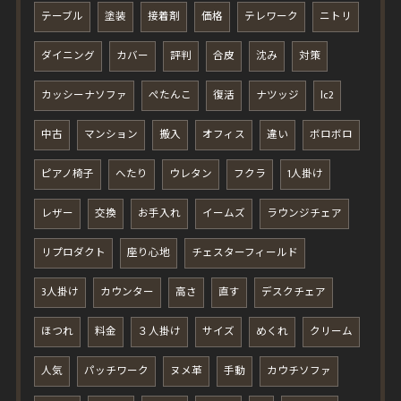
テーブル
塗装
接着剤
価格
テレワーク
ニトリ
ダイニング
カバー
評判
合皮
沈み
対策
カッシーナソファ
ぺたんこ
復活
ナツッジ
lc2
中古
マンション
搬入
オフィス
違い
ボロボロ
ピアノ椅子
へたり
ウレタン
フクラ
1人掛け
レザー
交換
お手入れ
イームズ
ラウンジチェア
リプロダクト
座り心地
チェスターフィールド
3人掛け
カウンター
高さ
直す
デスクチェア
ほつれ
料金
３人掛け
サイズ
めくれ
クリーム
人気
パッチワーク
ヌメ革
手動
カウチソファ