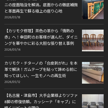
ニの座面陥没を解消。底面からの徹底補強
と革面再生で蘇る極上の座り心地
2026/05/18
【カリモク修理】茶色の革から「情熱の
赤」へ！幸田町のお客様が選んだ、ダイニ
ングを華やかに彩る大胆な張り替え事例
2026/05/14
カリモク・チターノの「合皮剥がれ」を本
革で解決！ガムテープを貼って諦める前に
知ってほしい、一生モノへの再生術
2026/05/12
【名古屋・津島市】大手企業様よりソファ
8脚の修復依頼。カッシーナ「キャブ」に