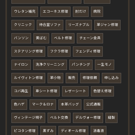
ウレタン補充
エコーネス修理
肘だけ
病院
クリニック
待合室ソファ
リーズナブル
革ジャン修理
バンソン
黄ばむ
ベルト修理
チェーン金具
ステアリング修理
フクラ修理
フェンディ修理
ナイロン
洗浄クリーニング
パンチング
一生モノ
ルイヴィトン修理
革小物
販売
修理依頼
申し込み
コバ再生
車シート修理
レザーシート
色替え修理
色ハゲ
マーク＆ロナ
本革バッグ
公式通販
ヴィンテージ椅子
ベルト交換
デルヴォー修理
縫製
ピコタン修理
黒ずみ
ディオール修理
消毒液