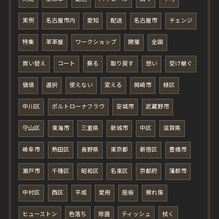
実例
名古屋市内
愛知
配送
名古屋市
チェンジ
特集
革革屋
ワークショップ
開催
全国
買い替え
コート
蘇る
取り戻す
想い
受け継ぐ
価値
選択
使えない
変える
岡崎市
緑区
中川区
ポルトローナフラウ
安城市
武蔵野市
守山区
東海市
三重県
新城市
中区
滋賀県
岐阜市
熱田区
長野県
東京都
新宿区
豊橋市
瀬戸市
千種区
昭和区
名東区
京都府
蒲郡市
中村区
西区
平成
愛用
座板
擦れ傷
ヒューストン
色落ち
除菌
ティッシュ
拭く