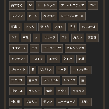
高すぎる
30
トートバッグ
アームレスチェア
コバ
ルブタン
ヒール
ベタつき
レディディオール
艶出し
トワル
選び方
メイク
溶け
アルコール
シミ
草履
pm
セリーヌ
スレ
角スレ
直営店
ココマーク
ロゴ
ミュウミュウ
バレンシアガ
アマラント
ボストン
ホック
外れた
簡単
ジャケット
冬
ビジネス
コーデ
ニコレッティ
サクセス
色移り
ランドセル
リメイク
店
ゴヤール
サンルイ
電動
カウチ
ベタベタ
付け根
ヴェルニ
ダウン
ユーチューブ
本年も