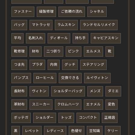
ファスナー
縫製修理
ご依頼の流れ
シャネル
バッグ
マトラッセ
ラムスキン
ランドセルリメイク
平均
名刺入れ
ディオール
持ち手
キャビアスキン
靴修理
財布
二つ折り
ピンク
エルメス
靴
つま先
プラダ
内側
グッチ
ステアリング
パンプス
ローヒール
交換できる
ルイヴィトン
長財布
ヴィトン
ショルダーバッグ
メンズ
ダミエ
革財布
スニーカー
クロムハーツ
エナメル
変色
ボッテガ
ショルダー
トッズ
コンパクト
正規店
黒
レペット
レディース
色褪せ
豆知識
ケリー