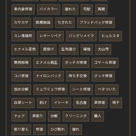
車内装修理
バイカラー
破れた
宅配
再開
カサカサ
医療施設
ちぎれた
ブランドバッグ修理
スレ傷補修
レザーリペア
バッグリメイク
ヒュルスタ
エナメル変色
底抜け
生地選び
補強
犬山市
費用相場
エナメル再生
ボッテガ修理
ゴヤール修理
コバ修理
ナイロンバッグ
持ち手交換
グッチ修理
加水分解
ミュウミュウ修理
シート修理
ベタついた
白革シート
剥げ
イトーキ
名古屋
革修理
椅子
チェア
革張り
分解
クリーニング
職人
張り替え
修復
ひび割れ
破れ