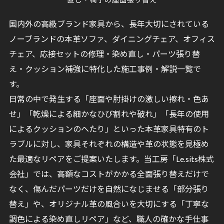
直し・椅子の座面張り替え
国内外の高級ブランド家具から、長年大切にされている
ノーブランドの本革ソファ、ダイニングチェア、オフィス
チェア、応接セットの修理・染め直し・パーツ張り替
え・クッション補強に特化した施工事例・解説一覧で
す。
日常の中で発生する「座面や肘掛けの激しい擦れ・色あ
せ」「乾燥による細かなひび割れや破れ」「長年の使用
によるクッションのへたり」といった本革家具特有のト
ラブルに対し、家具それぞれの構造や革の状態を見極め
た最適なリペアをご提案いたします。当工房「Le.sits株式
会社」では、高額なコストがかかる全面張り替えだけで
なく、傷んだパーツだけを自然になじませる「部分張り
替え」や、オリジナル革の風合いを大切にする「丁寧な
調色による染め直しリペア」など、職人の確かな手仕事