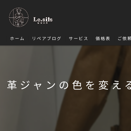
ホーム
リペアブログ
サービス
価格表
ご依
ソファ修理
椅子・ダイニングチェア修理
革ジャンの色を変え
エナメル修理
バッグ修理
財布修理
靴修理