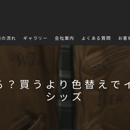
頼の流れ
ギャラリー
会社案内
よくある質問
お客
名古屋・浜松で革修理の独立・開業を目指
革の豆知識
る？買うより色替えで
シッズ