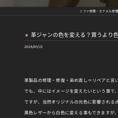
革ジャン修理
ソファ修理・エナメル修
車内装部品修理
ファスナー交換等の縫製修理
革ジャンの色を変える？買うより
再メッキ等金具修理
2026/01/22
ランドセルリメイク
革製品の修理・修復・染め直し＝リペアと言
でも、中にはイメージを変えたいという事で
ですが、当然オリジナルの元色に影響される
黒色レザーから白色に変える事もできますが