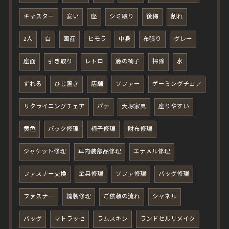
キャスター
安い
座
シミ取り
後悔
割れ
2人
白
国産
ヒモラ
中身
布張り
グレー
座面
引き取り
レトロ
籐の椅子
掃除
水
ずれる
ひじ置き
店舗
ソファー
ゲーミングチェア
リクライニングチェア
パテ
大塚家具
座りやすい
黄色
バック修理
椅子修理
財布修理
ジャケット修理
車内装部品修理
エナメル修理
ファスナー交換
金具修理
ソファ修理
バッグ修理
ファスナー
縫製修理
ご依頼の流れ
シャネル
バッグ
マトラッセ
ラムスキン
ランドセルリメイク