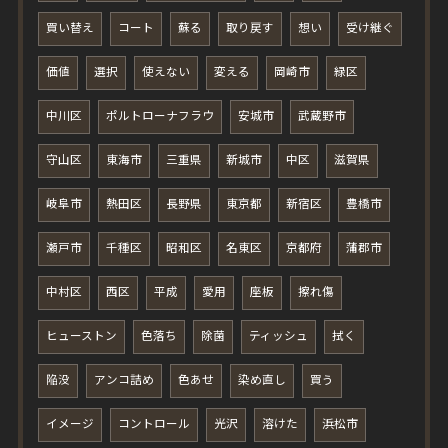
買い替え
コート
蘇る
取り戻す
想い
受け継ぐ
価値
選択
使えない
変える
岡崎市
緑区
中川区
ポルトローナフラウ
安城市
武蔵野市
守山区
東海市
三重県
新城市
中区
滋賀県
岐阜市
熱田区
長野県
東京都
新宿区
豊橋市
瀬戸市
千種区
昭和区
名東区
京都府
蒲郡市
中村区
西区
平成
愛用
座板
擦れ傷
ヒューストン
色落ち
除菌
ティッシュ
拭く
陥没
アンコ詰め
色あせ
染め直し
買う
イメージ
コントロール
光沢
溶けた
浜松市