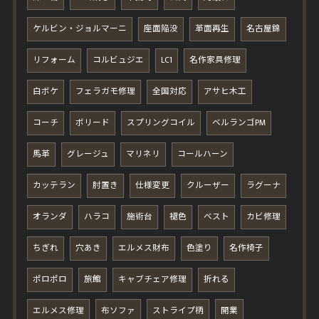
ケルビン・ジョルマーニ
座面陥没
革面再生
名古屋錦
リフォーム
コルビュジエ
LC1
名作家具修理
白ボケ
フェラガモ修理
全国対応
アサヒ木工
コーチ
ボリード
スプリングコイル
ベルランゴPM
馬革
グレージュ
マリネリ
コールハーン
カッテラン
肘置き
仕様変更
クルーザー
ラグーナ
オランダ
ハラコ
施術台
褪色
ベスト
カビ修理
ちぎれ
穴あき
エルメス財布
色塗り
名作椅子
ポロポロ
旅館
キャブチェア修理
折れる
エルメス修理
布ソファ
ストライプ柄
開業