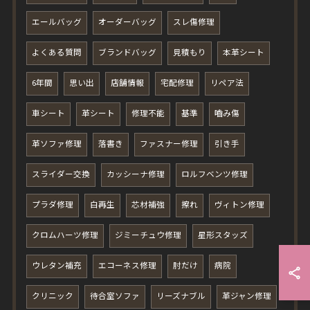
エールバッグ
オーダーバッグ
スレ傷修理
よくある質問
ブランドバッグ
見積もり
本革シート
6年間
思い出
店舗情報
宅配修理
リペア法
車シート
革シート
修理不能
基準
嚙み傷
革ソファ修理
落書き
ファスナー修理
引き手
スライダー交換
カッシーナ修理
ロルフベンツ修理
プラダ修理
白再生
芯材補強
擦れ
ヴィトン修理
クロムハーツ修理
ジミーチュウ修理
星形スタッズ
ウレタン補充
エコーネス修理
肘だけ
病院
クリニック
待合室ソファ
リーズナブル
革ジャン修理