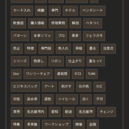
カード入れ
綺麗
専門
ホテル
ベンチシート
飲食店
購入価格
修理費用
解説
ベタつく
パターン
本革ソファ
プロ
黒革
フェラガモ
防止
特徴
専門店
色入れ
革紐
曇る
注意点
シリーズ
色直し
リボン
仕上がり
重なって
Dior
ワシリーチェア
違和感
ゼロ
TUMI
ビジネスバッグ
アート
剥がす
元の色
カビ
対処
染め革
退色
ハイヒール
白く
不可
実例
名古屋市内
愛知
配送
名古屋市
チェンジ
特集
革革屋
ワークショップ
開催
全国