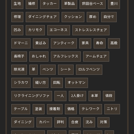
生地
補修
タッカー
革製品
世田谷ベース
豊川
修理
ダイニングチェア
クッション
厚め
自分で
凹み
カリモク
エコーネス
ストレスレスチェア
ドマーニ
黄ばみ
アンティーク
家具
寿命
高級
長椅子
おしゃれ
アルフレックス
アームチェア
除光液
革
ベンツ
シート
ロルフベンツ
シラカワ
縫い方
回転
オットマン
リクライニングソファ
一人
2人掛け
本革
値段
テーブル
塗装
接着剤
価格
テレワーク
ニトリ
ダイニング
カバー
評判
合皮
沈み
対策