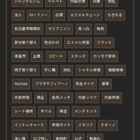
ジャングルジム
ベトベト
内袋交換
同業
他社
法人
ローファー
白濁
エナメルチェーン
ちぎれる
名古屋市瑞穂区
セミアニリン
真っ白
飴色
部分張り替え
色合わせ
エナメル修復
フラット
津島市
企業
リピート
スタッズ
カリモク家具
椅子張り替え
手に職
浜松
シャネル修理
価格相場
YouTube
プラダサフィアーノ
完全ガイド
最新
木部修理
再生
金具メッキ
内装リペア
内装修理
シート補修
オイル
保湿
メンテナンス
イントレチャート
修理ガイド
イタリア
チターノ
深い傷
ロゴ残し
幸田町
公式
角破れ