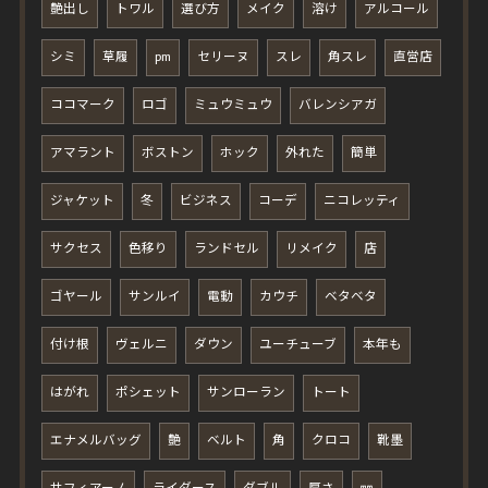
艶出し
トワル
選び方
メイク
溶け
アルコール
シミ
草履
pm
セリーヌ
スレ
角スレ
直営店
ココマーク
ロゴ
ミュウミュウ
バレンシアガ
アマラント
ボストン
ホック
外れた
簡単
ジャケット
冬
ビジネス
コーデ
ニコレッティ
サクセス
色移り
ランドセル
リメイク
店
ゴヤール
サンルイ
電動
カウチ
ベタベタ
付け根
ヴェルニ
ダウン
ユーチューブ
本年も
はがれ
ポシェット
サンローラン
トート
エナメルバッグ
艶
ベルト
角
クロコ
靴墨