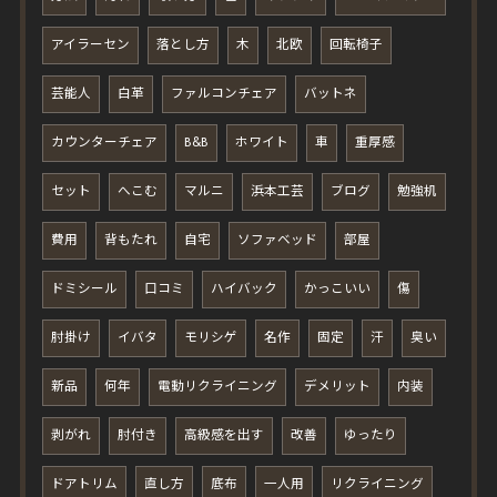
アイラーセン
落とし方
木
北欧
回転椅子
芸能人
白革
ファルコンチェア
バットネ
カウンターチェア
B&B
ホワイト
車
重厚感
セット
へこむ
マルニ
浜本工芸
ブログ
勉強机
費用
背もたれ
自宅
ソファベッド
部屋
ドミシール
口コミ
ハイバック
かっこいい
傷
肘掛け
イバタ
モリシゲ
名作
固定
汗
臭い
新品
何年
電動リクライニング
デメリット
内装
剥がれ
肘付き
高級感を出す
改善
ゆったり
ドアトリム
直し方
底布
一人用
リクライニング