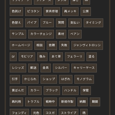
サフィアーノ
ライダース
ダブル
厚さ
㎜
色剥げ
ピコタン
家具修理
再メッキ
公房
色替え
パイプ
ブルー
質問
支払い
タイミング
サンプル
カラーチェンジ
素材
ベアン
ホームページ
相談
依頼
失敗
ジャンヴィトロッシ
LV
モビリア
傷み
あて革
フェラーリ
塗る
レシッズ
郵送
金具
シルバー
キャリーケース
引手
かじられ
ショップ
はぎれ
モノグラム
黄ばんだ
カラー
ブラック
ハンドル
保管
再利用
トラブル
戦時中
新規作製
納期
期間
フェンディ
元色
コスガ
ストライプ
柄