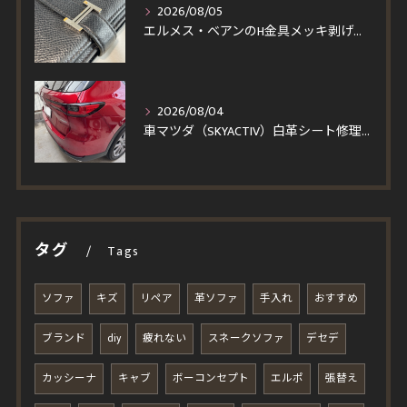
2026/08/05
エルメス・ベアンのH金具メッキ剥げを修理！一度縫製を解いて仕上げる輝く再メッキと角スレ・コバ修復事例
2026/08/04
車マツダ（SKYACTIV）白革シート修理｜汚れを落とそうとしてベタついた座面・パンチングレザーの塗装再生事例
タグ
Tags
ソファ
キズ
リペア
革ソファ
手入れ
おすすめ
ブランド
diy
疲れない
スネークソファ
デセデ
カッシーナ
キャブ
ボーコンセプト
エルポ
張替え