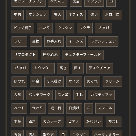
カッシーナソファ
ぺたんこ
復活
ナツッジ
lc2
中古
マンション
搬入
オフィス
違い
ボロボロ
ピアノ椅子
へたり
ウレタン
フクラ
1人掛け
レザー
交換
お手入れ
イームズ
ラウンジチェア
リプロダクト
座り心地
チェスターフィールド
3人掛け
カウンター
高さ
直す
デスクチェア
ほつれ
料金
３人掛け
サイズ
めくれ
クリーム
人気
パッチワーク
ヌメ革
手動
カウチソファ
ベッド
代わり
縫い目
日焼け
布
スツール
木製
四角
ガムテープ
ピアノ
かわいい
伸ばし
方法
汚れ
取り方
色
キツツキ
ハーマンミラー