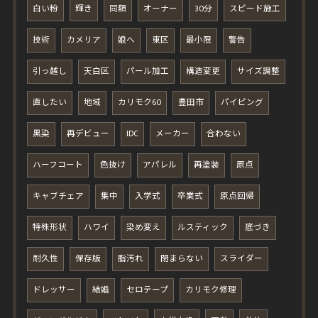
白い粉
輝き
同額
オーナー
30分
スピード施工
技術
カメリア
娘へ
東区
最小限
警告
引っ越し
天白区
パール加工
構造変更
サイズ調整
直したい
地域
カリモク60
豊田市
パイピング
黒染
再デビュー
IDC
メーカー
合わない
ハーフコート
色抜け
アパレル
再塗装
原点
キャブチェア
集中
入学式
卒業式
原点回帰
特殊形状
ハワイ
染め変え
ルスティック
底づき
耐久性
保存版
脂汚れ
閉まらない
スライダー
ドレッサー
結婚
セロテープ
カリモク修理