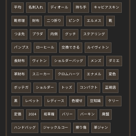
平均
名刺入れ
ディオール
持ち手
キャビアスキン
靴修理
財布
二つ折り
ピンク
エルメス
靴
つま先
プラダ
内側
グッチ
ステアリング
パンプス
ローヒール
交換できる
ルイヴィトン
長財布
ヴィトン
ショルダーバッグ
メンズ
ダミエ
革財布
スニーカー
クロムハーツ
エナメル
変色
ボッテガ
ショルダー
トッズ
コンパクト
正規店
黒
レペット
レディース
色褪せ
豆知識
ケリー
定価
2024
和草履
バリー
バーキン
廃盤
ハンドバッグ
ジャックルコー
擦り傷
革ジャン