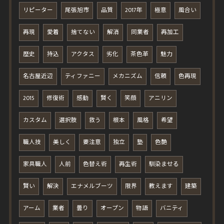
リピーター
尾張旭市
品質
2017年
極意
風合い
再現
愛着
捨てない
解消
同業者
再加工
歴史
持込
アクタス
劣化
茶色革
魅力
名古屋近辺
ティファニー
メカニズム
信頼
色再現
2015
修復術
感動
賢く
笑顔
アニリン
カスタム
選択肢
救う
根本
風格
希望
職人技
美しく
要注意
独立
塾
色艶
家具職人
人前
色替え術
再生術
馴染ませる
賢い
解決
エナメルブーツ
限界
教えます
建築
アーム
業者
曇り
オープン
物語
バニティ