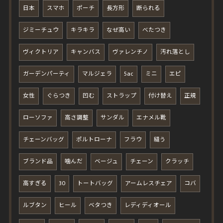
日本
スマホ
ポーチ
長方形
断られる
ジミーチュウ
キラキラ
なぜ高い
べたつき
ヴィクトリア
キャンバス
ヴァレンチノ
汚れ落とし
ガーデンパーティ
マルジェラ
5ac
ミニ
エピ
女性
ぐらつき
凹む
ストラップ
付け替え
正規
ローソファ
高さ調整
サンダル
エナメル靴
チェーンバッグ
ポルトローナ
フラウ
縫う
ブランド品
噛んだ
ベージュ
チェーン
クラッチ
高すぎる
30
トートバッグ
アームレスチェア
コバ
ルブタン
ヒール
ベタつき
レディディオール