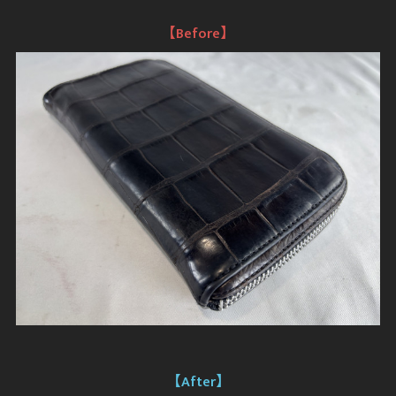
【Before】
【After】