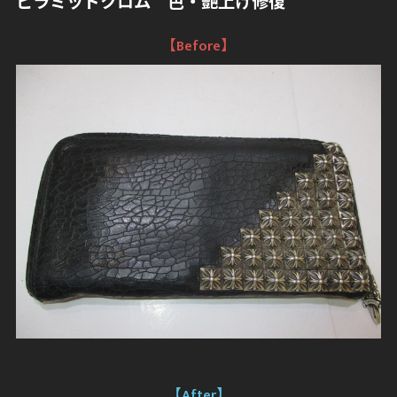
ピラミッドクロム 色・艶上げ修復
【Before】
【After】