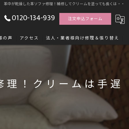
革中が乾燥した革ソファ修理！補修してクリームを塗っても長くは・・
0120-134-939
注文申込フォーム
様の声
アクセス
法人・業者様向け修理＆張り替え
す「レシッズ職人独立塾」
修理！クリームは手遅