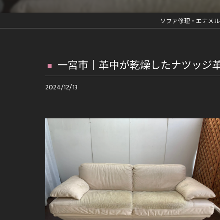
革ジャン修理
ソファ修理・エナメル
車内装部品修理
ファスナー交換等の縫製修理
一宮市｜革中が乾燥したナツッジ
再メッキ等金具修理
2024/12/13
ランドセルリメイク