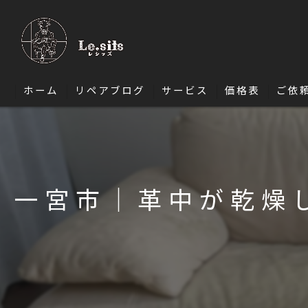
ホーム
リペアブログ
サービス
価格表
ご依
ソファ修理
椅子・ダイニングチェア修理
一宮市｜革中が乾燥
エナメル修理
バッグ修理
財布修理
靴修理