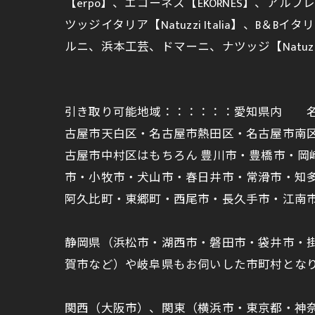
【erpo】、エコーネス【EKORNES】、アルフレ
ツッジイタリア【Natuzzi Italia】、B＆Bイ
ルニ、浜本工芸、ドマーニ、ナツッジ【Natu
引き取り可能地域：：：：：：愛知県内 名
古屋市天白区・名古屋市熱田区・名古屋市南
古屋市中村区はもちろん 豊川市・豊橋市・
市・小牧市・犬山市・春日井市・常滑市・知
阿久比町・東郷町・西尾市・長久手市・江南
静岡県（浜松市・湖西市・磐田市・袋井市・
賀市など）や岐阜県もお伺いした市町村とな
関西（大阪市）、関東（横浜市・東京都・神