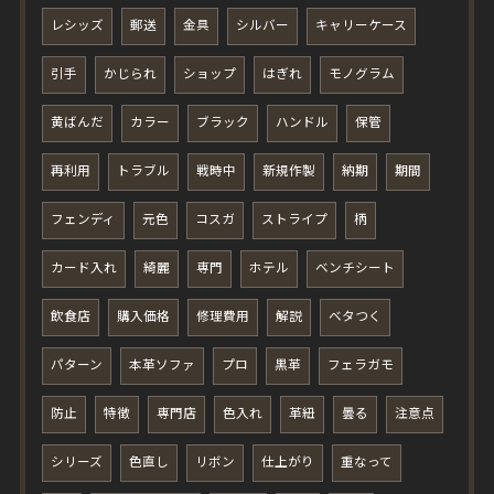
レシッズ
郵送
金具
シルバー
キャリーケース
引手
かじられ
ショップ
はぎれ
モノグラム
黄ばんだ
カラー
ブラック
ハンドル
保管
再利用
トラブル
戦時中
新規作製
納期
期間
フェンディ
元色
コスガ
ストライプ
柄
カード入れ
綺麗
専門
ホテル
ベンチシート
飲食店
購入価格
修理費用
解説
ベタつく
パターン
本革ソファ
プロ
黒革
フェラガモ
防止
特徴
専門店
色入れ
革紐
曇る
注意点
シリーズ
色直し
リボン
仕上がり
重なって