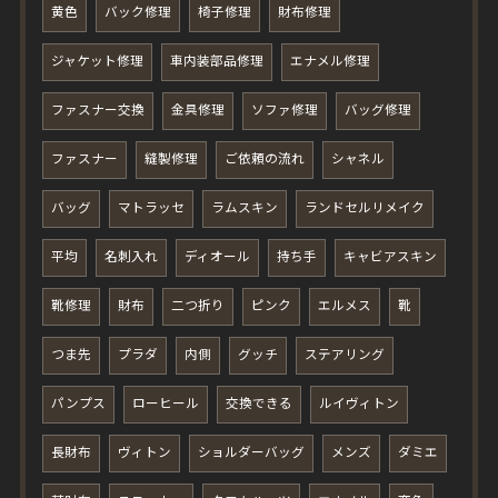
黄色
バック修理
椅子修理
財布修理
ジャケット修理
車内装部品修理
エナメル修理
ファスナー交換
金具修理
ソファ修理
バッグ修理
ファスナー
縫製修理
ご依頼の流れ
シャネル
バッグ
マトラッセ
ラムスキン
ランドセルリメイク
平均
名刺入れ
ディオール
持ち手
キャビアスキン
靴修理
財布
二つ折り
ピンク
エルメス
靴
つま先
プラダ
内側
グッチ
ステアリング
パンプス
ローヒール
交換できる
ルイヴィトン
長財布
ヴィトン
ショルダーバッグ
メンズ
ダミエ