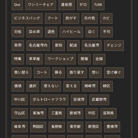
Dior
ワシリーチェア
違和感
ゼロ
TUMI
ビジネスバッグ
アート
剥がす
元の色
カビ
対処
染め革
退色
ハイヒール
白く
不可
実例
名古屋市内
愛知
配送
名古屋市
チェンジ
特集
革革屋
ワークショップ
開催
全国
買い替え
コート
蘇る
取り戻す
想い
受け継ぐ
価値
選択
使えない
変える
岡崎市
緑区
中川区
ポルトローナフラウ
安城市
武蔵野市
守山区
東海市
三重県
新城市
中区
滋賀県
岐阜市
熱田区
長野県
東京都
新宿区
豊橋市