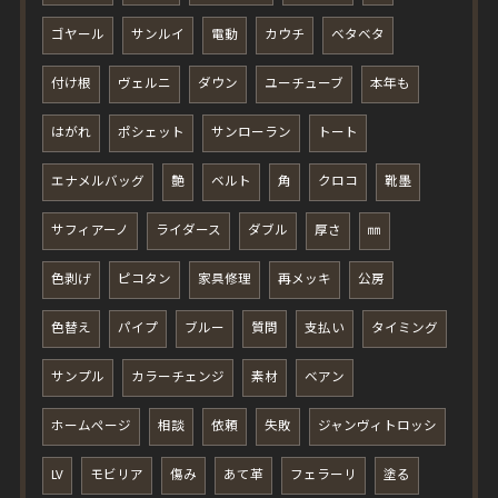
ゴヤール
サンルイ
電動
カウチ
ベタベタ
付け根
ヴェルニ
ダウン
ユーチューブ
本年も
はがれ
ポシェット
サンローラン
トート
エナメルバッグ
艶
ベルト
角
クロコ
靴墨
サフィアーノ
ライダース
ダブル
厚さ
㎜
色剥げ
ピコタン
家具修理
再メッキ
公房
色替え
パイプ
ブルー
質問
支払い
タイミング
サンプル
カラーチェンジ
素材
ベアン
ホームページ
相談
依頼
失敗
ジャンヴィトロッシ
LV
モビリア
傷み
あて革
フェラーリ
塗る