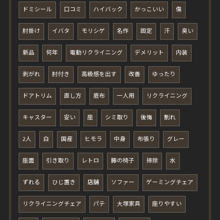
ドミシール
口コミ
ハイバック
かっこいい
傷
肘掛け
イバタ
モリシゲ
名作
固定
汗
臭い
新品
何年
電動リクライニング
デメリット
内装
剥がれ
肘付き
高級感を出す
改善
ゆったり
ドアトリム
直し方
底布
一人用
リクライニング
キャスター
安い
座
シミ取り
後悔
割れ
2人
白
国産
ヒモラ
中身
布張り
グレー
座面
引き取り
レトロ
籐の椅子
掃除
水
ずれる
ひじ置き
店舗
ソファー
ゲーミングチェア
リクライニングチェア
パテ
大塚家具
座りやすい