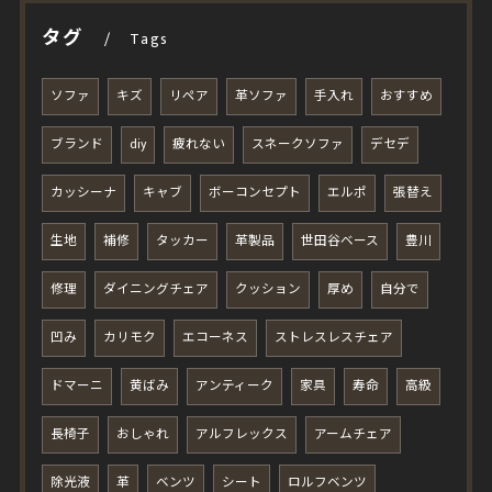
タグ
Tags
ソファ
キズ
リペア
革ソファ
手入れ
おすすめ
ブランド
diy
疲れない
スネークソファ
デセデ
カッシーナ
キャブ
ボーコンセプト
エルポ
張替え
生地
補修
タッカー
革製品
世田谷ベース
豊川
修理
ダイニングチェア
クッション
厚め
自分で
凹み
カリモク
エコーネス
ストレスレスチェア
ドマーニ
黄ばみ
アンティーク
家具
寿命
高級
長椅子
おしゃれ
アルフレックス
アームチェア
除光液
革
ベンツ
シート
ロルフベンツ