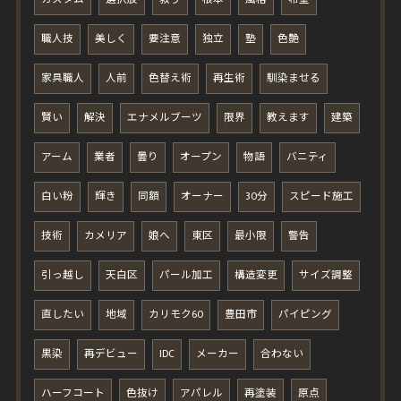
職人技
美しく
要注意
独立
塾
色艶
家具職人
人前
色替え術
再生術
馴染ませる
賢い
解決
エナメルブーツ
限界
教えます
建築
アーム
業者
曇り
オープン
物語
バニティ
白い粉
輝き
同額
オーナー
30分
スピード施工
技術
カメリア
娘へ
東区
最小限
警告
引っ越し
天白区
パール加工
構造変更
サイズ調整
直したい
地域
カリモク60
豊田市
パイピング
黒染
再デビュー
IDC
メーカー
合わない
ハーフコート
色抜け
アパレル
再塗装
原点