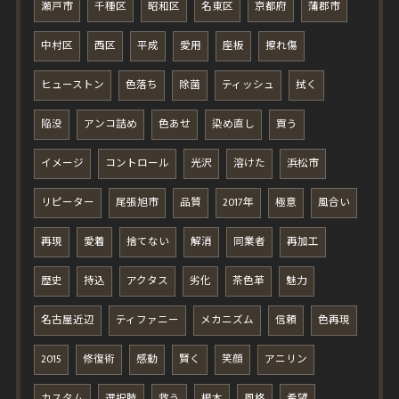
瀬戸市
千種区
昭和区
名東区
京都府
蒲郡市
中村区
西区
平成
愛用
座板
擦れ傷
ヒューストン
色落ち
除菌
ティッシュ
拭く
陥没
アンコ詰め
色あせ
染め直し
買う
イメージ
コントロール
光沢
溶けた
浜松市
リピーター
尾張旭市
品質
2017年
極意
風合い
再現
愛着
捨てない
解消
同業者
再加工
歴史
持込
アクタス
劣化
茶色革
魅力
名古屋近辺
ティファニー
メカニズム
信頼
色再現
2015
修復術
感動
賢く
笑顔
アニリン
カスタム
選択肢
救う
根本
風格
希望