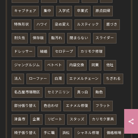
キャブチェア
集中
入学式
卒業式
原点回帰
特殊形状
ハワイ
染め変え
ルスティック
底づき
耐久性
保存版
脂汚れ
閉まらない
スライダー
ドレッサー
結婚
セロテープ
カリモク修理
ジャングルジム
ベトベト
内袋交換
同業
他社
法人
ローファー
白濁
エナメルチェーン
ちぎれる
名古屋市瑞穂区
セミアニリン
真っ白
飴色
部分張り替え
色合わせ
エナメル修復
フラット
津島市
企業
リピート
スタッズ
カリモク家具
椅子張り替え
手に職
浜松
シャネル修理
価格相場