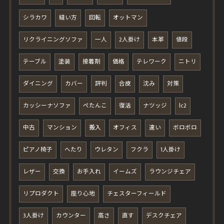
シラカワ
縫い方
回転
オットマン
リクライニングソファ
一人
2人掛け
本革
値段
テーブル
塗装
接着剤
価格
テレワーク
ニトリ
ダイニング
カバー
評判
合皮
沈み
対策
カッシーナソファ
ぺたんこ
復活
ナツッジ
lc2
中古
マンション
搬入
オフィス
違い
ボロボロ
ピアノ椅子
へたり
ウレタン
フクラ
1人掛け
レザー
交換
お手入れ
イームズ
ラウンジチェア
リプロダクト
座り心地
チェスターフィールド
3人掛け
カウンター
高さ
直す
デスクチェア