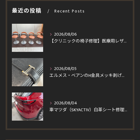
最近の投稿
Recent Posts
2026/08/06
【クリニックの椅子修理】医療用レザーへ張り替え！買い替えより安くイトーキ回転チェア4脚を即日対応
2026/08/05
エルメス・ベアンのH金具メッキ剥げを修理！一度縫製を解いて仕上げる輝く再メッキと角スレ・コバ修復事例
2026/08/04
車マツダ（SKYACTIV）白革シート修理｜汚れを落とそうとしてベタついた座面・パンチングレザーの塗装再生事例