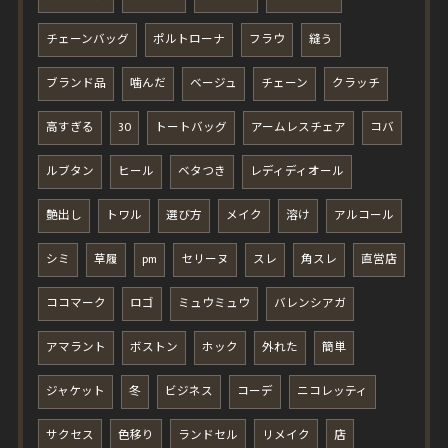
チェーンバッグ
ポルトローナ
フラウ
縫う
ブランド品
噛んだ
ベージュ
チェーン
クラッチ
高すぎる
30
トートバッグ
アームレスチェア
コバ
ルブタン
ヒール
ベタつき
レディディオール
艶出し
トワル
選び方
メイク
溶け
アルコール
シミ
草履
pm
セリーヌ
スレ
角スレ
直営店
ココマーク
ロゴ
ミュウミュウ
バレンシアガ
アマラント
ボストン
ホック
外れた
簡単
ジャケット
冬
ビジネス
コーデ
ニコレッティ
サクセス
色移り
ランドセル
リメイク
店