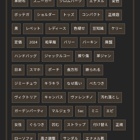
革財布
スニーカー
クロムハーツ
エナメル
変色
ボッテガ
ショルダー
トッズ
コンパクト
正規店
黒
レペット
レディース
色褪せ
豆知識
ケリー
定価
2024
和草履
バリー
バーキン
廃盤
ハンドバッグ
ジャックルコー
擦り傷
革ジャン
日本
スマホ
ポーチ
長方形
断られる
ジミーチュウ
キラキラ
なぜ高い
べたつき
ヴィクトリア
キャンバス
ヴァレンチノ
汚れ落とし
ガーデンパーティ
マルジェラ
5ac
ミニ
エピ
女性
ぐらつき
凹む
ストラップ
付け替え
正規
ローソファ
高さ調整
サンダル
エナメル靴