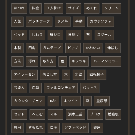
ほつれ
料金
３人掛け
サイズ
めくれ
クリーム
人気
パッチワーク
ヌメ革
手動
カウチソファ
ベッド
代わり
縫い目
日焼け
布
スツール
木製
四角
ガムテープ
ピアノ
かわいい
伸ばし
方法
汚れ
取り方
色
キツツキ
ハーマンミラー
アイラーセン
落とし方
木
北欧
回転椅子
芸能人
白革
ファルコンチェア
バットネ
カウンターチェア
B&B
ホワイト
車
重厚感
セット
へこむ
マルニ
浜本工芸
ブログ
勉強机
費用
背もたれ
自宅
ソファベッド
部屋