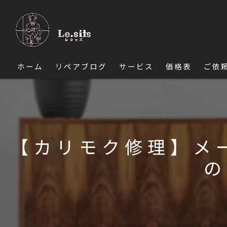
ホーム
リペアブログ
サービス
価格表
ご依
ソファ修理
椅子・ダイニングチェア修理
【カリモク修理】メ
エナメル修理
の
バッグ修理
財布修理
靴修理