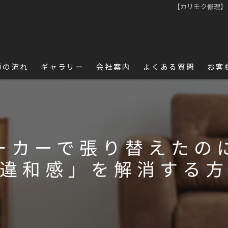
【カリモク修理】
頼の流れ
ギャラリー
会社案内
よくある質問
お客
名古屋・浜松で革修理の独立・開業を目指
革の豆知識
ーカーで張り替えたの
違和感」を解消する