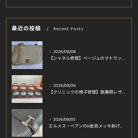
最近の投稿
Recent Posts
2026/08/08
【シャネル修理】ベージュのマトラッセを黒ずみ除去＆染め直し！ラムスキンの質感を活かす修復とスピード施工事例
2026/08/06
【クリニックの椅子修理】医療用レザーへ張り替え！買い替えより安くイトーキ回転チェア4脚を即日対応
2026/08/05
エルメス・ベアンのH金具メッキ剥げを修理！一度縫製を解いて仕上げる輝く再メッキと角スレ・コバ修復事例