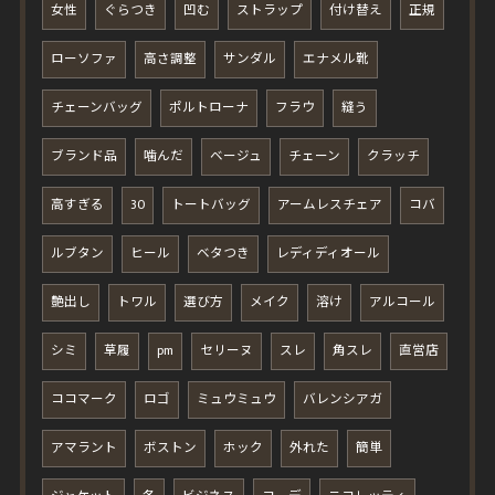
女性
ぐらつき
凹む
ストラップ
付け替え
正規
ローソファ
高さ調整
サンダル
エナメル靴
チェーンバッグ
ポルトローナ
フラウ
縫う
ブランド品
噛んだ
ベージュ
チェーン
クラッチ
高すぎる
30
トートバッグ
アームレスチェア
コバ
ルブタン
ヒール
ベタつき
レディディオール
艶出し
トワル
選び方
メイク
溶け
アルコール
シミ
草履
pm
セリーヌ
スレ
角スレ
直営店
ココマーク
ロゴ
ミュウミュウ
バレンシアガ
アマラント
ボストン
ホック
外れた
簡単