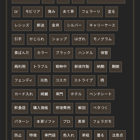
LV
モビリア
傷み
あて革
フェラーリ
塗る
レシッズ
郵送
金具
シルバー
キャリーケース
引手
かじられ
ショップ
はぎれ
モノグラム
黄ばんだ
カラー
ブラック
ハンドル
保管
再利用
トラブル
戦時中
新規作製
納期
期間
フェンディ
元色
コスガ
ストライプ
柄
カード入れ
綺麗
専門
ホテル
ベンチシート
飲食店
購入価格
修理費用
解説
ベタつく
パターン
本革ソファ
プロ
黒革
フェラガモ
防止
特徴
専門店
色入れ
革紐
曇る
注意点