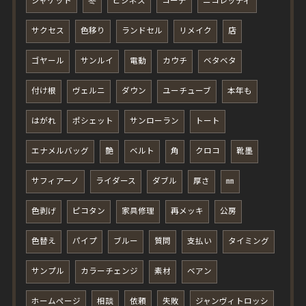
ジャケット
冬
ビジネス
コーデ
ニコレッティ
サクセス
色移り
ランドセル
リメイク
店
ゴヤール
サンルイ
電動
カウチ
ベタベタ
付け根
ヴェルニ
ダウン
ユーチューブ
本年も
はがれ
ポシェット
サンローラン
トート
エナメルバッグ
艶
ベルト
角
クロコ
靴墨
サフィアーノ
ライダース
ダブル
厚さ
㎜
色剥げ
ピコタン
家具修理
再メッキ
公房
色替え
パイプ
ブルー
質問
支払い
タイミング
サンプル
カラーチェンジ
素材
ベアン
ホームページ
相談
依頼
失敗
ジャンヴィトロッシ