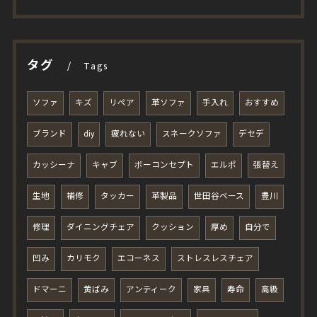
タグ
Tags
ソファ
キズ
リペア
革ソファ
手入れ
おすすめ
ブランド
diy
疲れない
スネークソファ
デセデ
カッシーナ
キャブ
ボーコンセプト
エルポ
張替え
生地
補修
タッカー
革製品
世田谷ベース
豊川
修理
ダイニングチェア
クッション
厚め
自分で
凹み
カリモク
エコーネス
ストレスレスチェア
ドマーニ
黄ばみ
アンティーク
家具
寿命
高級