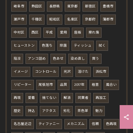
岐阜市
熱田区
長野県
東京都
新宿区
豊橋市
瀬戸市
千種区
昭和区
名東区
京都府
蒲郡市
中村区
西区
平成
愛用
座板
擦れ傷
ヒューストン
色落ち
除菌
ティッシュ
拭く
陥没
アンコ詰め
色あせ
染め直し
買う
イメージ
コントロール
光沢
溶けた
浜松市
リピーター
尾張旭市
品質
2017年
極意
風合い
再現
愛着
捨てない
解消
同業者
再加工
歴史
持込
アクタス
劣化
茶色革
魅力
名古屋近辺
ティファニー
メカニズム
信頼
色再現