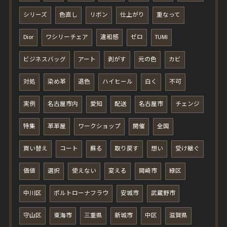
シリーズ
色直し
リボン
仕上がり
重なって
Dior
ワシリーチェア
違和感
ゼロ
TUMI
ビジネスバッグ
アート
剥がす
元の色
カビ
対処
染め革
退色
ハイヒール
白く
不可
実例
名古屋市内
愛知
配送
名古屋市
チェンジ
特集
革革屋
ワークショップ
開催
全国
買い替え
コート
蘇る
取り戻す
想い
受け継ぐ
価値
選択
使えない
変える
岡崎市
緑区
中川区
ポルトローナフラウ
安城市
武蔵野市
守山区
東海市
三重県
新城市
中区
滋賀県