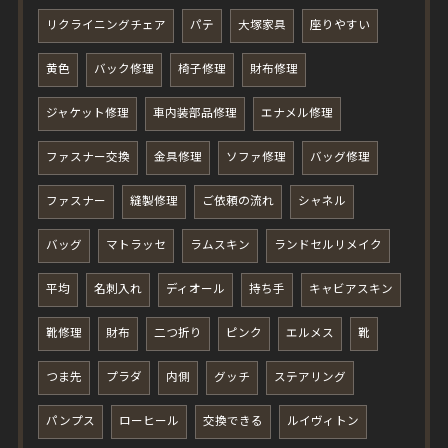
リクライニングチェア
パテ
大塚家具
座りやすい
黄色
バック修理
椅子修理
財布修理
ジャケット修理
車内装部品修理
エナメル修理
ファスナー交換
金具修理
ソファ修理
バッグ修理
ファスナー
縫製修理
ご依頼の流れ
シャネル
バッグ
マトラッセ
ラムスキン
ランドセルリメイク
平均
名刺入れ
ディオール
持ち手
キャビアスキン
靴修理
財布
二つ折り
ピンク
エルメス
靴
つま先
プラダ
内側
グッチ
ステアリング
パンプス
ローヒール
交換できる
ルイヴィトン