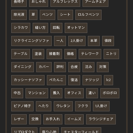
長椅子
おしゃれ
アルフレックス
アームチェア
除光液
革
ベンツ
シート
ロルフベンツ
シラカワ
縫い方
回転
オットマン
リクライニングソファ
一人
2人掛け
本革
値段
テーブル
塗装
接着剤
価格
テレワーク
ニトリ
ダイニング
カバー
評判
合皮
沈み
対策
カッシーナソファ
ぺたんこ
復活
ナツッジ
lc2
中古
マンション
搬入
オフィス
違い
ボロボロ
ピアノ椅子
へたり
ウレタン
フクラ
1人掛け
レザー
交換
お手入れ
イームズ
ラウンジチェア
リプロダクト
座り心地
チェスターフィールド