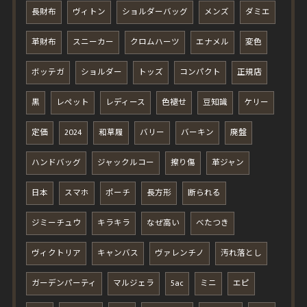
長財布
ヴィトン
ショルダーバッグ
メンズ
ダミエ
革財布
スニーカー
クロムハーツ
エナメル
変色
ボッテガ
ショルダー
トッズ
コンパクト
正規店
黒
レペット
レディース
色褪せ
豆知識
ケリー
定価
2024
和草履
バリー
バーキン
廃盤
ハンドバッグ
ジャックルコー
擦り傷
革ジャン
日本
スマホ
ポーチ
長方形
断られる
ジミーチュウ
キラキラ
なぜ高い
べたつき
ヴィクトリア
キャンバス
ヴァレンチノ
汚れ落とし
ガーデンパーティ
マルジェラ
5ac
ミニ
エピ