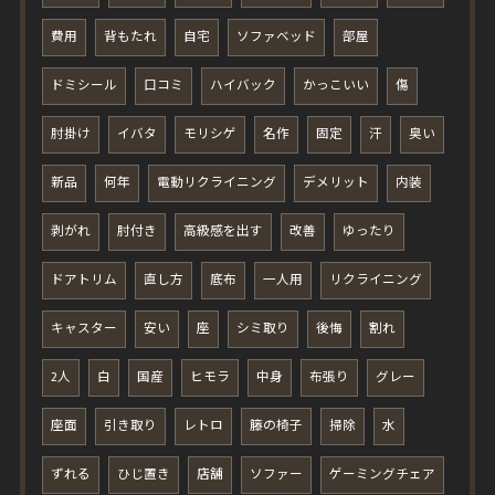
費用
背もたれ
自宅
ソファベッド
部屋
ドミシール
口コミ
ハイバック
かっこいい
傷
肘掛け
イバタ
モリシゲ
名作
固定
汗
臭い
新品
何年
電動リクライニング
デメリット
内装
剥がれ
肘付き
高級感を出す
改善
ゆったり
ドアトリム
直し方
底布
一人用
リクライニング
キャスター
安い
座
シミ取り
後悔
割れ
2人
白
国産
ヒモラ
中身
布張り
グレー
座面
引き取り
レトロ
籐の椅子
掃除
水
ずれる
ひじ置き
店舗
ソファー
ゲーミングチェア