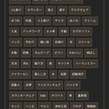
3人掛け
カウンター
高さ
直す
デスクチェア
ほつれ
料金
３人掛け
サイズ
めくれ
クリーム
人気
パッチワーク
ヌメ革
手動
カウチソファ
ベッド
代わり
縫い目
日焼け
布
スツール
木製
四角
ガムテープ
ピアノ
かわいい
伸ばし
方法
汚れ
取り方
色
キツツキ
ハーマンミラー
アイラーセン
落とし方
木
北欧
回転椅子
芸能人
白革
ファルコンチェア
バットネ
カウンターチェア
B&B
ホワイト
車
重厚感
セット
へこむ
マルニ
浜本工芸
ブログ
勉強机