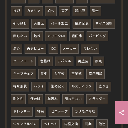
技術
カメリア
娘へ
東区
最小限
警告
引っ越し
天白区
パール加工
構造変更
サイズ調整
直したい
地域
カリモク60
豊田市
パイピング
黒染
再デビュー
IDC
メーカー
合わない
ハーフコート
色抜け
アパレル
再塗装
原点
キャブチェア
集中
入学式
卒業式
原点回帰
特殊形状
ハワイ
染め変え
ルスティック
底づき
耐久性
保存版
脂汚れ
閉まらない
スライダー
ドレッサー
結婚
セロテープ
カリモク修理
ジャングルジム
ベトベト
内袋交換
同業
他社