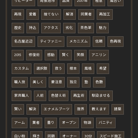
リピーター
尾張旭市
品質
2017年
極意
風合い
再現
愛着
捨てない
解消
同業者
再加工
歴史
持込
アクタス
劣化
茶色革
魅力
名古屋近辺
ティファニー
メカニズム
信頼
色再現
2015
修復術
感動
賢く
笑顔
アニリン
カスタム
選択肢
救う
根本
風格
希望
職人技
美しく
要注意
独立
塾
色艶
家具職人
人前
色替え術
再生術
馴染ませる
賢い
解決
エナメルブーツ
限界
教えます
建築
アーム
業者
曇り
オープン
物語
バニティ
白い粉
輝き
同額
オーナー
30分
スピード施工