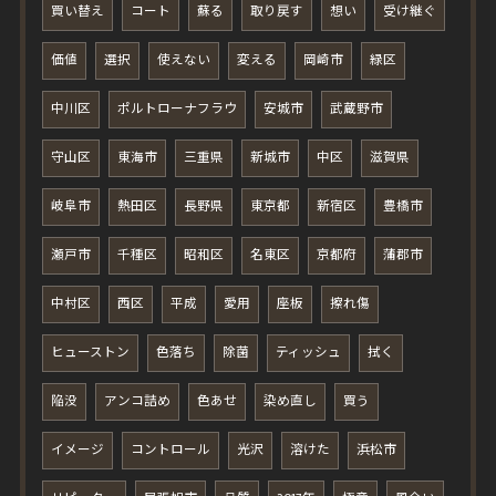
買い替え
コート
蘇る
取り戻す
想い
受け継ぐ
価値
選択
使えない
変える
岡崎市
緑区
中川区
ポルトローナフラウ
安城市
武蔵野市
守山区
東海市
三重県
新城市
中区
滋賀県
岐阜市
熱田区
長野県
東京都
新宿区
豊橋市
瀬戸市
千種区
昭和区
名東区
京都府
蒲郡市
中村区
西区
平成
愛用
座板
擦れ傷
ヒューストン
色落ち
除菌
ティッシュ
拭く
陥没
アンコ詰め
色あせ
染め直し
買う
イメージ
コントロール
光沢
溶けた
浜松市