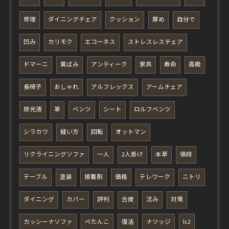
修理
ダイニングチェア
クッション
厚め
自分で
凹み
カリモク
エコーネス
ストレスレスチェア
ドマーニ
黄ばみ
アンティーク
家具
寿命
高級
長椅子
おしゃれ
アルフレックス
アームチェア
除光液
革
ベンツ
シート
ロルフベンツ
シラカワ
縫い方
回転
オットマン
リクライニングソファ
一人
2人掛け
本革
値段
テーブル
塗装
接着剤
価格
テレワーク
ニトリ
ダイニング
カバー
評判
合皮
沈み
対策
カッシーナソファ
ぺたんこ
復活
ナツッジ
lc2