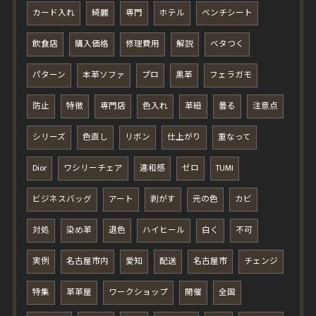
カード入れ
綺麗
専門
ホテル
ベンチシート
飲食店
購入価格
修理費用
解説
ベタつく
パターン
本革ソファ
プロ
黒革
フェラガモ
防止
特徴
専門店
色入れ
革紐
曇る
注意点
シリーズ
色直し
リボン
仕上がり
重なって
Dior
ワシリーチェア
違和感
ゼロ
TUMI
ビジネスバッグ
アート
剥がす
元の色
カビ
対処
染め革
退色
ハイヒール
白く
不可
実例
名古屋市内
愛知
配送
名古屋市
チェンジ
特集
革革屋
ワークショップ
開催
全国