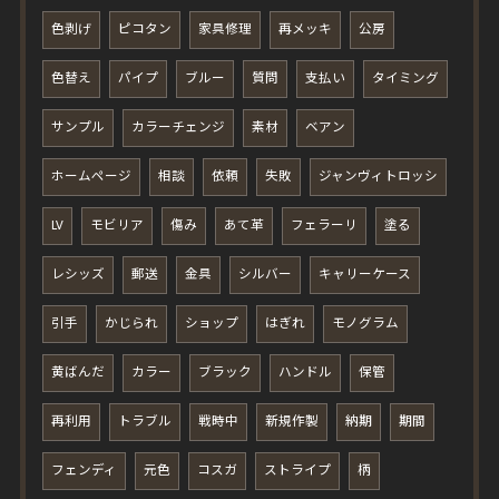
色剥げ
ピコタン
家具修理
再メッキ
公房
色替え
パイプ
ブルー
質問
支払い
タイミング
サンプル
カラーチェンジ
素材
ベアン
ホームページ
相談
依頼
失敗
ジャンヴィトロッシ
LV
モビリア
傷み
あて革
フェラーリ
塗る
レシッズ
郵送
金具
シルバー
キャリーケース
引手
かじられ
ショップ
はぎれ
モノグラム
黄ばんだ
カラー
ブラック
ハンドル
保管
再利用
トラブル
戦時中
新規作製
納期
期間
フェンディ
元色
コスガ
ストライプ
柄