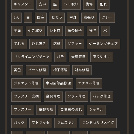
キャスター
安い
座
シミ取り
後悔
割れ
2人
白
国産
ヒモラ
中身
布張り
グレー
座面
引き取り
レトロ
籐の椅子
掃除
水
ずれる
ひじ置き
店舗
ソファー
ゲーミングチェア
リクライニングチェア
パテ
大塚家具
座りやすい
黄色
バック修理
椅子修理
財布修理
ジャケット修理
車内装部品修理
エナメル修理
ファスナー交換
金具修理
ソファ修理
バッグ修理
ファスナー
縫製修理
ご依頼の流れ
シャネル
バッグ
マトラッセ
ラムスキン
ランドセルリメイク