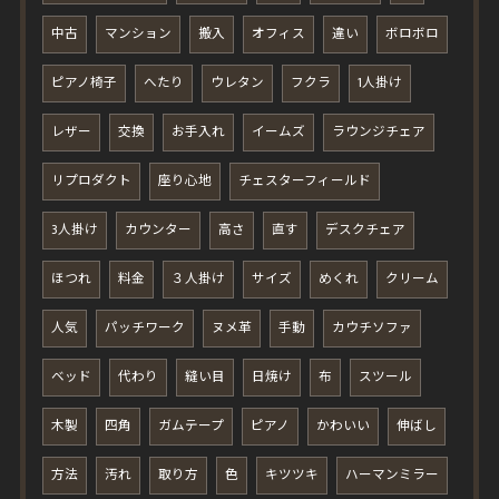
中古
マンション
搬入
オフィス
違い
ボロボロ
ピアノ椅子
へたり
ウレタン
フクラ
1人掛け
レザー
交換
お手入れ
イームズ
ラウンジチェア
リプロダクト
座り心地
チェスターフィールド
3人掛け
カウンター
高さ
直す
デスクチェア
ほつれ
料金
３人掛け
サイズ
めくれ
クリーム
人気
パッチワーク
ヌメ革
手動
カウチソファ
ベッド
代わり
縫い目
日焼け
布
スツール
木製
四角
ガムテープ
ピアノ
かわいい
伸ばし
方法
汚れ
取り方
色
キツツキ
ハーマンミラー