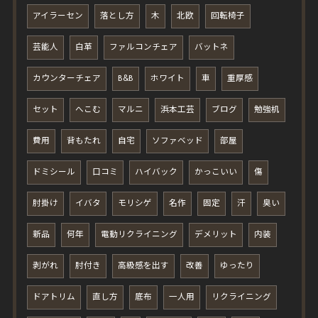
アイラーセン
落とし方
木
北欧
回転椅子
芸能人
白革
ファルコンチェア
バットネ
カウンターチェア
B&B
ホワイト
車
重厚感
セット
へこむ
マルニ
浜本工芸
ブログ
勉強机
費用
背もたれ
自宅
ソファベッド
部屋
ドミシール
口コミ
ハイバック
かっこいい
傷
肘掛け
イバタ
モリシゲ
名作
固定
汗
臭い
新品
何年
電動リクライニング
デメリット
内装
剥がれ
肘付き
高級感を出す
改善
ゆったり
ドアトリム
直し方
底布
一人用
リクライニング