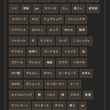
シミ
草履
pm
セリーヌ
スレ
角スレ
直営店
ココマーク
ロゴ
ミュウミュウ
バレンシアガ
アマラント
ボストン
ホック
外れた
簡単
ジャケット
冬
ビジネス
コーデ
ニコレッティ
サクセス
色移り
ランドセル
リメイク
店
ゴヤール
サンルイ
電動
カウチ
ベタベタ
付け根
ヴェルニ
ダウン
ユーチューブ
本年も
はがれ
ポシェット
サンローラン
トート
エナメルバッグ
艶
ベルト
角
クロコ
靴墨
サフィアーノ
ライダース
ダブル
厚さ
㎜