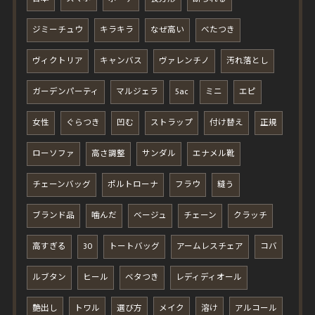
ジミーチュウ
キラキラ
なぜ高い
べたつき
ヴィクトリア
キャンバス
ヴァレンチノ
汚れ落とし
ガーデンパーティ
マルジェラ
5ac
ミニ
エピ
女性
ぐらつき
凹む
ストラップ
付け替え
正規
ローソファ
高さ調整
サンダル
エナメル靴
チェーンバッグ
ポルトローナ
フラウ
縫う
ブランド品
噛んだ
ベージュ
チェーン
クラッチ
高すぎる
30
トートバッグ
アームレスチェア
コバ
ルブタン
ヒール
ベタつき
レディディオール
艶出し
トワル
選び方
メイク
溶け
アルコール