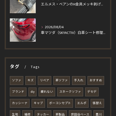
エルメス・ベアンのH金具メッキ剥げを修理！一度縫製を解いて仕上げる輝く再メッキと角スレ・コバ修復事例
2026/08/04
車マツダ（SKYACTIV）白革シート修理｜汚れを落とそうとしてベタついた座面・パンチングレザーの塗装再生事例
タグ
Tags
ソファ
キズ
リペア
革ソファ
手入れ
おすすめ
ブランド
diy
疲れない
スネークソファ
デセデ
カッシーナ
キャブ
ボーコンセプト
エルポ
張替え
生地
補修
タッカー
革製品
世田谷ベース
豊川