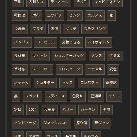
平均
名刺入れ
ディオール
持ち手
キャビアスキン
靴修理
財布
二つ折り
ピンク
エルメス
靴
つま先
プラダ
内側
グッチ
ステアリング
パンプス
ローヒール
交換できる
ルイヴィトン
長財布
ヴィトン
ショルダーバッグ
メンズ
ダミエ
革財布
スニーカー
クロムハーツ
エナメル
変色
ボッテガ
ショルダー
トッズ
コンパクト
正規店
黒
レペット
レディース
色褪せ
豆知識
ケリー
定価
2024
和草履
バリー
バーキン
廃盤
ハンドバッグ
ジャックルコー
擦り傷
革ジャン
日本
スマホ
ポーチ
長方形
断られる