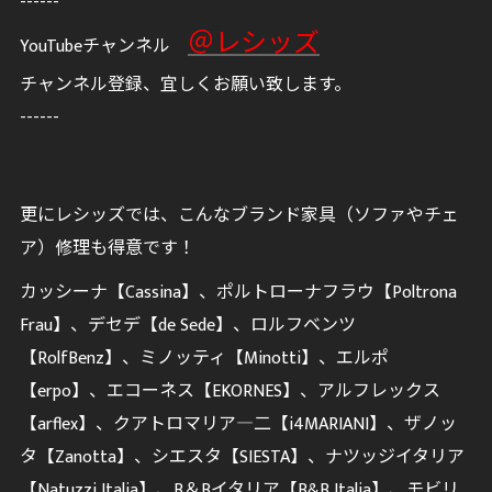
------
＠レシッズ
YouTubeチャンネル
チャンネル登録、宜しくお願い致します。
------
更にレシッズでは、こんなブランド家具（ソファやチェ
ア）修理も得意です！
カッシーナ【Cassina】、ポルトローナフラウ【Poltrona
Frau】、デセデ【de Sede】、ロルフベンツ
【RolfBenz】、ミノッティ【Minotti】、エルポ
【erpo】、エコーネス【EKORNES】、アルフレックス
【arflex】、クアトロマリア―二【i4MARIANI】、ザノッ
タ【Zanotta】、シエスタ【SIESTA】、ナツッジイタリア
【Natuzzi Italia】、B＆Bイタリア【B&B Italia】、モビリ