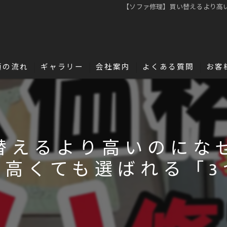
【ソファ修理】買い替えるより高
頼の流れ
ギャラリー
会社案内
よくある質問
お客
名古屋・浜松で革修理の独立・開業を目指
革の豆知識
替えるより高いのにな
が高くても選ばれる「3