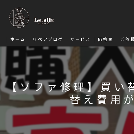
ホーム
リペアブログ
サービス
価格表
ご依
ソファ修理
椅子・ダイニングチェア修理
【ソファ修理】買い
エナメル修理
替え費用
バッグ修理
財布修理
靴修理