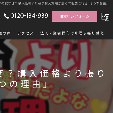
いのになぜ？購入価格より張り替え費用が高くても選ばれる「3つの理由」
0120-134-939
注文申込フォーム
様の声
アクセス
法人・業者様向け修理＆張り替え
す「レシッズ職人独立塾」
ぜ？購入価格より張り
つの理由」