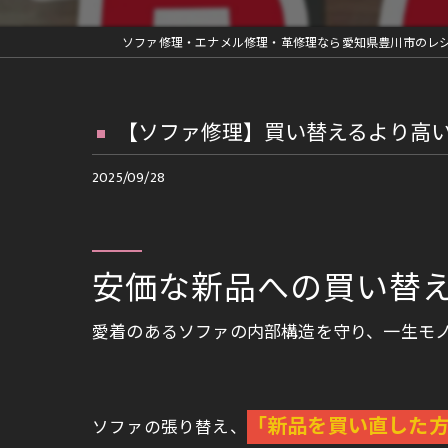
革ジャン修理
車内装部品修理
ファスナー交換等の縫製修理
【ソファ修理】買い替えるより高
再メッキ等金具修理
2025/09/28
ランドセルリメイク
安価な新品への買い替
愛着のあるソファの内部構造を守り、一生モ
「新品を買い直した
ソファの張り替え、