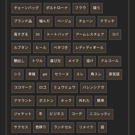
チェーンバッグ
ポルトローナ
フラウ
縫う
ブランド品
噛んだ
ベージュ
チェーン
クラッチ
高すぎる
30
トートバッグ
アームレスチェア
コバ
ルブタン
ヒール
ベタつき
レディディオール
艶出し
トワル
選び方
メイク
溶け
アルコール
シミ
草履
pm
セリーヌ
スレ
角スレ
直営店
ココマーク
ロゴ
ミュウミュウ
バレンシアガ
アマラント
ボストン
ホック
外れた
簡単
ジャケット
冬
ビジネス
コーデ
ニコレッティ
サクセス
色移り
ランドセル
リメイク
店