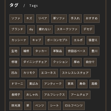
タグ
Tags
ソファ
キズ
リペア
革ソファ
手入れ
おすすめ
ブランド
diy
疲れない
スネークソファ
デセデ
カッシーナ
キャブ
ボーコンセプト
エルポ
張替え
生地
補修
タッカー
革製品
世田谷ベース
豊川
修理
ダイニングチェア
クッション
厚め
自分で
凹み
カリモク
エコーネス
ストレスレスチェア
ドマーニ
黄ばみ
アンティーク
家具
寿命
高級
長椅子
おしゃれ
アルフレックス
アームチェア
除光液
革
ベンツ
シート
ロルフベンツ