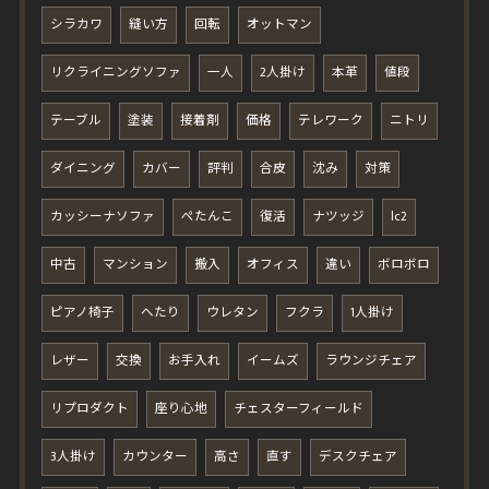
シラカワ
縫い方
回転
オットマン
リクライニングソファ
一人
2人掛け
本革
値段
テーブル
塗装
接着剤
価格
テレワーク
ニトリ
ダイニング
カバー
評判
合皮
沈み
対策
カッシーナソファ
ぺたんこ
復活
ナツッジ
lc2
中古
マンション
搬入
オフィス
違い
ボロボロ
ピアノ椅子
へたり
ウレタン
フクラ
1人掛け
レザー
交換
お手入れ
イームズ
ラウンジチェア
リプロダクト
座り心地
チェスターフィールド
3人掛け
カウンター
高さ
直す
デスクチェア