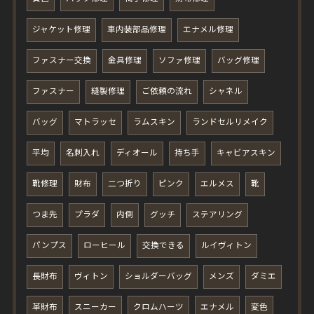
ジャケット修理
車内装部品修理
エナメル修理
ファスナー交換
金具修理
ソファ修理
バッグ修理
ファスナー
縫製修理
ご依頼の流れ
シャネル
バッグ
マトラッセ
ラムスキン
ランドセルリメイク
平均
名刺入れ
ディオール
持ち手
キャビアスキン
靴修理
財布
二つ折り
ピンク
エルメス
靴
つま先
プラダ
内側
グッチ
ステアリング
パンプス
ローヒール
交換できる
ルイヴィトン
長財布
ヴィトン
ショルダーバッグ
メンズ
ダミエ
革財布
スニーカー
クロムハーツ
エナメル
変色