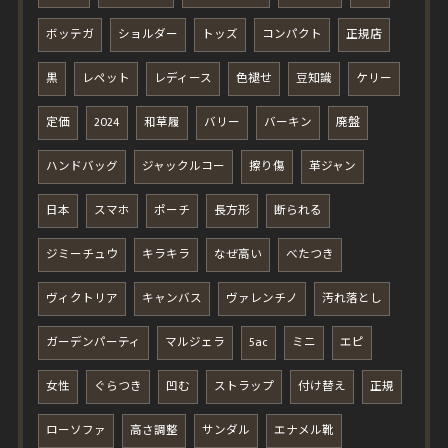
ボッテガ
ショルダー
トッズ
コンパクト
正規店
黒
レペット
レディース
色褪せ
豆知識
ケリー
定価
2024
和草履
バリー
バーキン
廃盤
ハンドバッグ
ジャックルコー
擦り傷
革ジャン
日本
スマホ
ポーチ
長方形
断られる
ジミーチュウ
キラキラ
なぜ高い
べたつき
ヴィクトリア
キャンバス
ヴァレンチノ
汚れ落とし
ガーデンパーティ
マルジェラ
5ac
ミニ
エピ
女性
ぐらつき
凹む
ストラップ
付け替え
正規
ローソファ
高さ調整
サンダル
エナメル靴