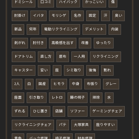
ドミシール
口コミ
ハイバック
かっこいい
傷
肘掛け
イバタ
モリシゲ
名作
固定
汗
臭い
新品
何年
電動リクライニング
デメリット
内装
剥がれ
肘付き
高級感を出す
改善
ゆったり
ドアトリム
直し方
底布
一人用
リクライニング
キャスター
安い
座
シミ取り
後悔
割れ
2人
白
国産
ヒモラ
中身
布張り
グレー
座面
引き取り
レトロ
籐の椅子
掃除
水
ずれる
ひじ置き
店舗
ソファー
ゲーミングチェア
リクライニングチェア
パテ
大塚家具
座りやすい
黄色
バック修理
椅子修理
財布修理