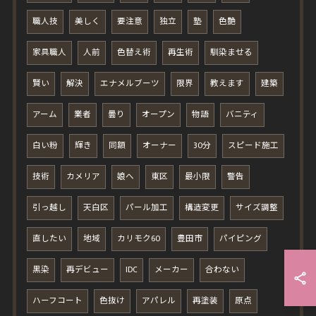
職人技
美しく
要注意
独立
塾
色艶
家具職人
人前
色替え術
再生術
馴染ませる
賢い
解決
エナメルブーツ
限界
教えます
建築
アーム
業者
曇り
オープン
物語
バニティ
白い粉
輝き
同額
オーナー
30分
スピード施工
技術
カメリア
娘へ
東区
最小限
警告
引っ越し
天白区
パール加工
構造変更
サイズ調整
直したい
地域
カリモク60
豊田市
パイピング
黒染
再デビュー
IDC
メーカー
合わない
ハーフコート
色抜け
アパレル
再塗装
原点