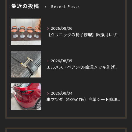
最近の投稿
Recent Posts
2026/08/06
【クリニックの椅子修理】医療用レザーへ張り替え！買い替えより安くイトーキ回転チェア4脚を即日対応
2026/08/05
エルメス・ベアンのH金具メッキ剥げを修理！一度縫製を解いて仕上げる輝く再メッキと角スレ・コバ修復事例
2026/08/04
車マツダ（SKYACTIV）白革シート修理｜汚れを落とそうとしてベタついた座面・パンチングレザーの塗装再生事例