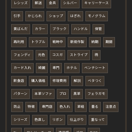
レシッズ
郵送
金具
シルバー
キャリーケース
引手
かじられ
ショップ
はぎれ
モノグラム
黄ばんだ
カラー
ブラック
ハンドル
保管
再利用
トラブル
戦時中
新規作製
納期
期間
フェンディ
元色
コスガ
ストライプ
柄
カード入れ
綺麗
専門
ホテル
ベンチシート
飲食店
購入価格
修理費用
解説
ベタつく
パターン
本革ソファ
プロ
黒革
フェラガモ
防止
特徴
専門店
色入れ
革紐
曇る
注意点
シリーズ
色直し
リボン
仕上がり
重なって