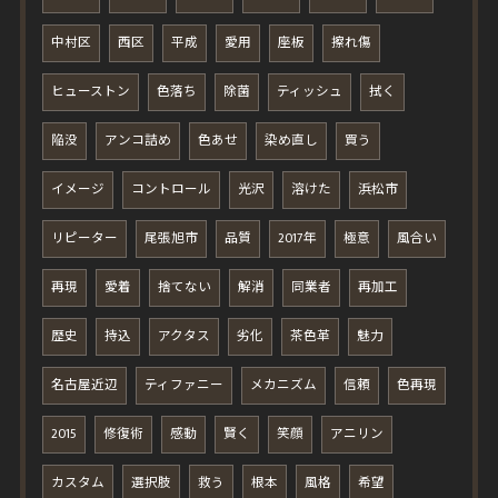
中村区
西区
平成
愛用
座板
擦れ傷
ヒューストン
色落ち
除菌
ティッシュ
拭く
陥没
アンコ詰め
色あせ
染め直し
買う
イメージ
コントロール
光沢
溶けた
浜松市
リピーター
尾張旭市
品質
2017年
極意
風合い
再現
愛着
捨てない
解消
同業者
再加工
歴史
持込
アクタス
劣化
茶色革
魅力
名古屋近辺
ティファニー
メカニズム
信頼
色再現
2015
修復術
感動
賢く
笑顔
アニリン
カスタム
選択肢
救う
根本
風格
希望