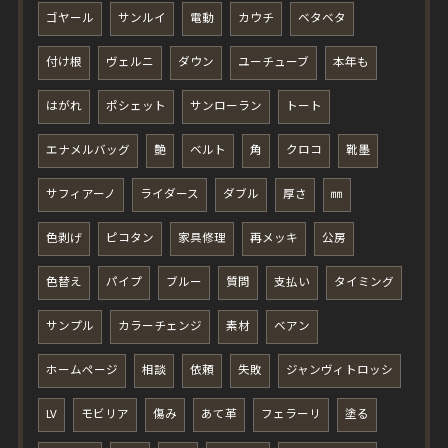
ゴヤール
サンルイ
電動
カウチ
ベタベタ
付け根
ヴェルニ
ダウン
ユーチューブ
本年も
はがれ
ポシェット
サンローラン
トート
エナメルバッグ
艶
ベルト
角
クロコ
靴墨
サフィアーノ
ライダース
ダブル
厚さ
㎜
色剥げ
ピコタン
家具修理
再メッキ
公房
色替え
パイプ
ブルー
質問
支払い
タイミング
サンプル
カラーチェンジ
素材
ベアン
ホームページ
相談
依頼
失敗
ジャンヴィトロッシ
LV
モビリア
傷み
あて革
フェラーリ
塗る