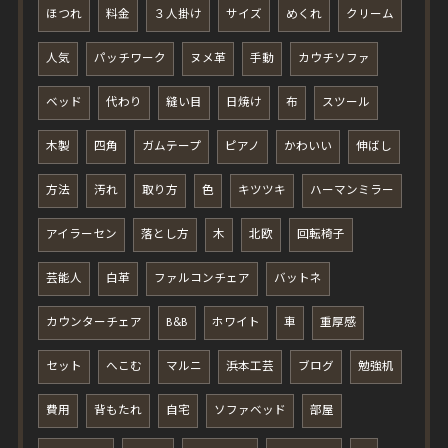
ほつれ
料金
３人掛け
サイズ
めくれ
クリーム
人気
パッチワーク
ヌメ革
手動
カウチソファ
ベッド
代わり
縫い目
日焼け
布
スツール
木製
四角
ガムテープ
ピアノ
かわいい
伸ばし
方法
汚れ
取り方
色
キツツキ
ハーマンミラー
アイラーセン
落とし方
木
北欧
回転椅子
芸能人
白革
ファルコンチェア
バットネ
カウンターチェア
B&B
ホワイト
車
重厚感
セット
へこむ
マルニ
浜本工芸
ブログ
勉強机
費用
背もたれ
自宅
ソファベッド
部屋