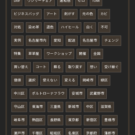
Dior
ワシリーチェア
違和感
ゼロ
TUMI
ビジネスバッグ
アート
剥がす
元の色
カビ
対処
染め革
退色
ハイヒール
白く
不可
実例
名古屋市内
愛知
配送
名古屋市
チェンジ
特集
革革屋
ワークショップ
開催
全国
買い替え
コート
蘇る
取り戻す
想い
受け継ぐ
価値
選択
使えない
変える
岡崎市
緑区
中川区
ポルトローナフラウ
安城市
武蔵野市
守山区
東海市
三重県
新城市
中区
滋賀県
岐阜市
熱田区
長野県
東京都
新宿区
豊橋市
瀬戸市
千種区
昭和区
名東区
京都府
蒲郡市