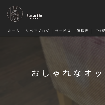
ホーム
リペアブログ
サービス
価格表
ご依
ソファ修理
椅子・ダイニングチェア修理
エナメル修理
おしゃれなオッ
バッグ修理
財布修理
靴修理