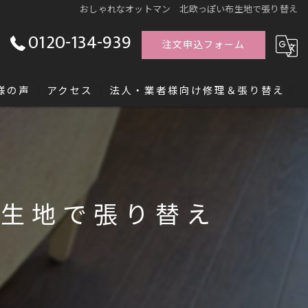
おしゃれなオットマン 北欧っぽい布生地で張り替え
0120-134-939
注文申込フォーム
様の声
アクセス
法人・業者様向け修理＆張り替え
す「レシッズ職人独立塾」
布生地で張り替え