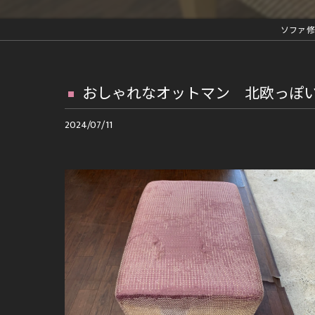
革ジャン修理
ソファ修
車内装部品修理
ファスナー交換等の縫製修理
おしゃれなオットマン 北欧っぽ
再メッキ等金具修理
2024/07/11
ランドセルリメイク