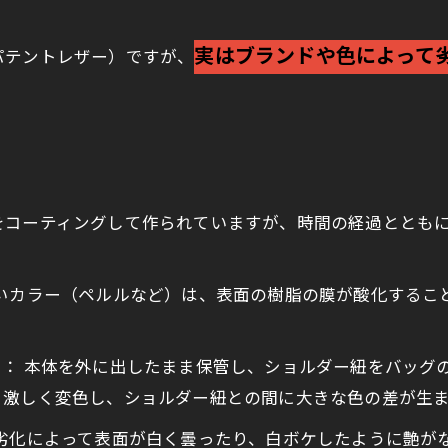
実はブランドや色によって
パテントレザー）ですが、
をコーティングして作られていますが、時間の経過ととも
るいカラー（ペルルなど）は、表面の樹脂の膜が酸化するこ
）
： 本体を外に出したまま保管し、ショルダー紐をバッグ
く激しく変色し、ショルダー紐との間に大きな色の差が生
年劣化によって表面が白く曇ったり、白ボケしたように艶が