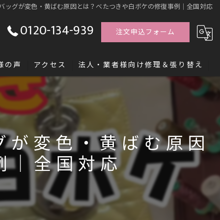
バッグが変色・黄ばむ原因とは？べたつきや白ボケの修復事例｜全国対応
0120-134-939
注文申込フォーム
様の声
アクセス
法人・業者様向け修理＆張り替え
す「レシッズ職人独立塾」
グが変色・黄ばむ原因
例｜全国対応