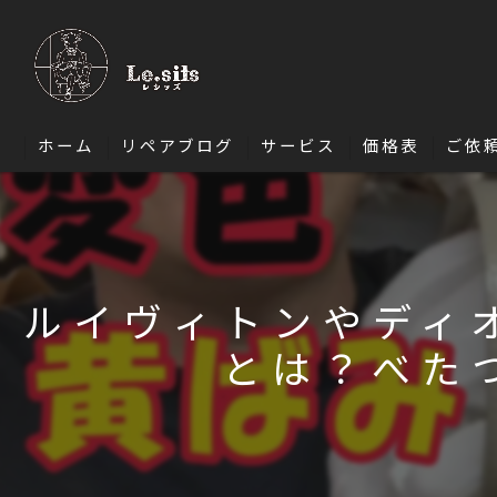
ホーム
リペアブログ
サービス
価格表
ご依
ソファ修理
椅子・ダイニングチェア修理
ルイヴィトンやディ
エナメル修理
とは？べた
バッグ修理
財布修理
靴修理