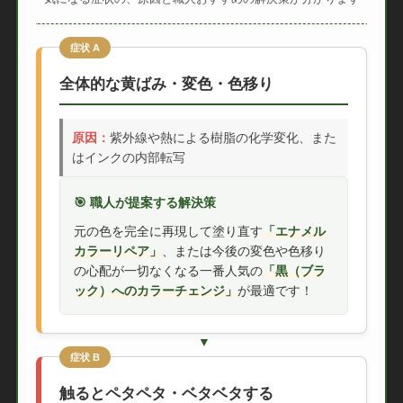
症状 A
全体的な黄ばみ・変色・色移り
原因：
紫外線や熱による樹脂の化学変化、また
はインクの内部転写
🎯 職人が提案する解決策
元の色を完全に再現して塗り直す
「エナメル
カラーリペア」
、または今後の変色や色移り
の心配が一切なくなる一番人気の
「黒（ブラ
ック）へのカラーチェンジ」
が最適です！
症状 B
触るとペタペタ・ベタベタする