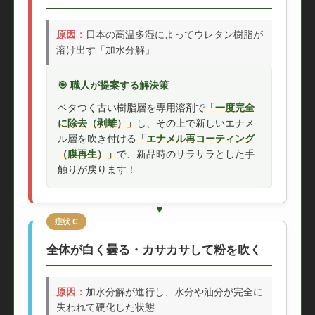
原因：
日本の高温多湿によってウレタン樹脂が
溶け出す「加水分解」
🎯 職人が提案する解決策
ベタつく古い樹脂層を専用溶剤で
「一度完全
に除去（剥離）」
し、その上で新しいエナメ
ル層を吹き付ける
「エナメル再コーティング
（膜再生）」
で、新品時のサラサラとした手
触りが戻ります！
症状 C
全体が白く曇る・カサカサして粉を吹く
原因：
加水分解が進行し、水分や油分が完全に
失われて硬化した状態