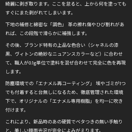
綺麗に剥ぎ取ります。ここを怠ると、上から何を塗っても
すぐにまた剥がれてしまいます。
下地の補修と綿密な「調色」 革の擦れ傷やひび割れがあ
れば、この段階で滑らかに補強します。
その後、ブランド特有の上品な色合い（シャネルの漆
黒、ヴィトンの絶妙なニュアンスカラーなど）に合わせ
て、職人が0.1g単位で塗料を混ぜ合わせて完全に色を再現
します。
防塵環境での「エナメル再コーティング」 埃やゴミが1つ
でも付着すると台無しになるため、徹底管理された環境
下で、オリジナルの「エナメル専用樹脂」を均一に吹き
付けます。
これにより、新品時のあの硬質でベタつきの無い手触り
と、美しい鏡面光沢が完全によみがえります。