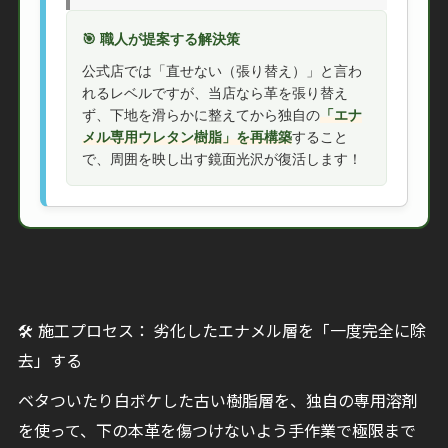
🎯 職人が提案する解決策
公式店では「直せない（張り替え）」と言わ
れるレベルですが、当店なら革を張り替え
ず、下地を滑らかに整えてから独自の
「エナ
メル専用ウレタン樹脂」を再構築
すること
で、周囲を映し出す鏡面光沢が復活します！
🛠️ 施工プロセス： 劣化したエナメル層を「一度完全に除
去」する
ベタついたり白ボケした古い樹脂層を、独自の専用溶剤
を使って、下の本革を傷つけないよう手作業で極限まで