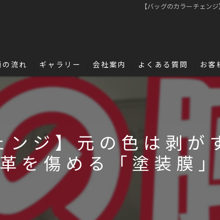
【バッグのカラーチェンジ
頼の流れ
ギャラリー
会社案内
よくある質問
お客
名古屋・浜松で革修理の独立・開業を目指
革の豆知識
ェンジ】元の色は剥が
革を傷める「塗装膜