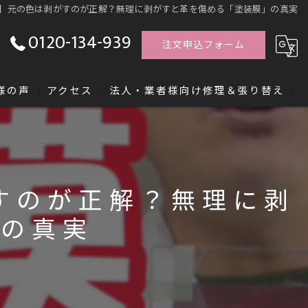
】元の色は剥がすのが正解？無理に剥がすと革を傷める「塗装膜」の真実
0120-134-939
注文申込フォーム
様の声
アクセス
法人・業者様向け修理＆張り替え
す「レシッズ職人独立塾」
すのが正解？無理に剥
」の真実