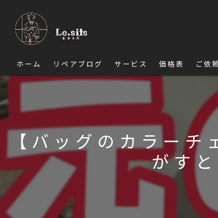
ホーム
リペアブログ
サービス
価格表
ご依
ソファ修理
椅子・ダイニングチェア修理
【バッグのカラーチ
エナメル修理
がすと
バッグ修理
財布修理
靴修理