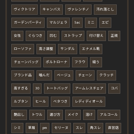
ヴィクトリア
キャンバス
ヴァレンチノ
汚れ落とし
ガーデンパーティ
マルジェラ
5ac
ミニ
エピ
女性
ぐらつき
凹む
ストラップ
付け替え
正規
ローソファ
高さ調整
サンダル
エナメル靴
チェーンバッグ
ポルトローナ
フラウ
縫う
ブランド品
噛んだ
ベージュ
チェーン
クラッチ
高すぎる
30
トートバッグ
アームレスチェア
コバ
ルブタン
ヒール
ベタつき
レディディオール
艶出し
トワル
選び方
メイク
溶け
アルコール
シミ
草履
pm
セリーヌ
スレ
角スレ
直営店