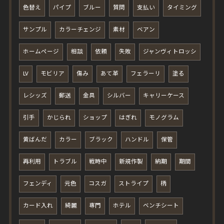
色替え
パイプ
ブルー
質問
支払い
タイミング
サンプル
カラーチェンジ
素材
ベアン
ホームページ
相談
依頼
失敗
ジャンヴィトロッシ
LV
モビリア
傷み
あて革
フェラーリ
塗る
レシッズ
郵送
金具
シルバー
キャリーケース
引手
かじられ
ショップ
はぎれ
モノグラム
黄ばんだ
カラー
ブラック
ハンドル
保管
再利用
トラブル
戦時中
新規作製
納期
期間
フェンディ
元色
コスガ
ストライプ
柄
カード入れ
綺麗
専門
ホテル
ベンチシート