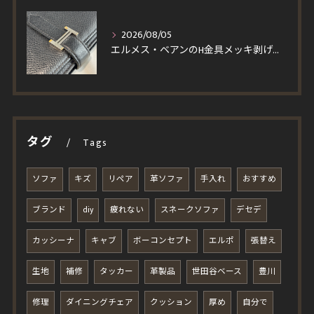
2026/08/05
エルメス・ベアンのH金具メッキ剥げを修理！一度縫製を解いて仕上げる輝く再メッキと角スレ・コバ修復事例
タグ
Tags
ソファ
キズ
リペア
革ソファ
手入れ
おすすめ
ブランド
diy
疲れない
スネークソファ
デセデ
カッシーナ
キャブ
ボーコンセプト
エルポ
張替え
生地
補修
タッカー
革製品
世田谷ベース
豊川
修理
ダイニングチェア
クッション
厚め
自分で