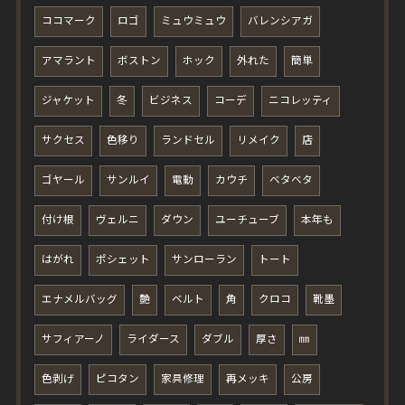
ココマーク
ロゴ
ミュウミュウ
バレンシアガ
アマラント
ボストン
ホック
外れた
簡単
ジャケット
冬
ビジネス
コーデ
ニコレッティ
サクセス
色移り
ランドセル
リメイク
店
ゴヤール
サンルイ
電動
カウチ
ベタベタ
付け根
ヴェルニ
ダウン
ユーチューブ
本年も
はがれ
ポシェット
サンローラン
トート
エナメルバッグ
艶
ベルト
角
クロコ
靴墨
サフィアーノ
ライダース
ダブル
厚さ
㎜
色剥げ
ピコタン
家具修理
再メッキ
公房