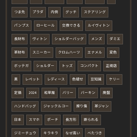
つま先
プラダ
内側
グッチ
ステアリング
パンプス
ローヒール
交換できる
ルイヴィトン
長財布
ヴィトン
ショルダーバッグ
メンズ
ダミエ
革財布
スニーカー
クロムハーツ
エナメル
変色
ボッテガ
ショルダー
トッズ
コンパクト
正規店
黒
レペット
レディース
色褪せ
豆知識
ケリー
定価
2024
和草履
バリー
バーキン
廃盤
ハンドバッグ
ジャックルコー
擦り傷
革ジャン
日本
スマホ
ポーチ
長方形
断られる
ジミーチュウ
キラキラ
なぜ高い
べたつき