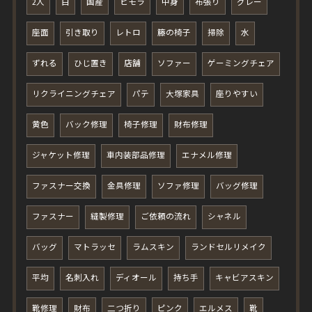
2人
白
国産
ヒモラ
中身
布張り
グレー
座面
引き取り
レトロ
籐の椅子
掃除
水
ずれる
ひじ置き
店舗
ソファー
ゲーミングチェア
リクライニングチェア
パテ
大塚家具
座りやすい
黄色
バック修理
椅子修理
財布修理
ジャケット修理
車内装部品修理
エナメル修理
ファスナー交換
金具修理
ソファ修理
バッグ修理
ファスナー
縫製修理
ご依頼の流れ
シャネル
バッグ
マトラッセ
ラムスキン
ランドセルリメイク
平均
名刺入れ
ディオール
持ち手
キャビアスキン
靴修理
財布
二つ折り
ピンク
エルメス
靴