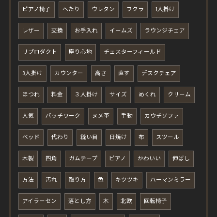
ピアノ椅子
へたり
ウレタン
フクラ
1人掛け
レザー
交換
お手入れ
イームズ
ラウンジチェア
リプロダクト
座り心地
チェスターフィールド
3人掛け
カウンター
高さ
直す
デスクチェア
ほつれ
料金
３人掛け
サイズ
めくれ
クリーム
人気
パッチワーク
ヌメ革
手動
カウチソファ
ベッド
代わり
縫い目
日焼け
布
スツール
木製
四角
ガムテープ
ピアノ
かわいい
伸ばし
方法
汚れ
取り方
色
キツツキ
ハーマンミラー
アイラーセン
落とし方
木
北欧
回転椅子