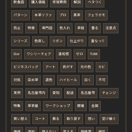
飲食店
購入価格
修理費用
解説
ベタつく
パターン
本革ソファ
プロ
黒革
フェラガモ
防止
特徴
専門店
色入れ
革紐
曇る
注意点
シリーズ
色直し
リボン
仕上がり
重なって
Dior
ワシリーチェア
違和感
ゼロ
TUMI
ビジネスバッグ
アート
剥がす
元の色
カビ
対処
染め革
退色
ハイヒール
白く
不可
実例
名古屋市内
愛知
配送
名古屋市
チェンジ
特集
革革屋
ワークショップ
開催
全国
買い替え
コート
蘇る
取り戻す
想い
受け継ぐ
価値
選択
使えない
変える
岡崎市
緑区