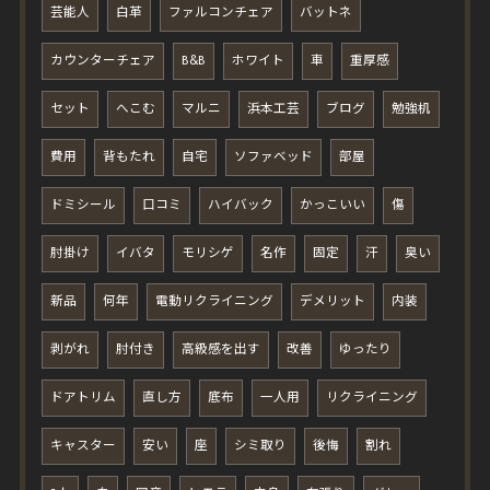
芸能人
白革
ファルコンチェア
バットネ
カウンターチェア
B&B
ホワイト
車
重厚感
セット
へこむ
マルニ
浜本工芸
ブログ
勉強机
費用
背もたれ
自宅
ソファベッド
部屋
ドミシール
口コミ
ハイバック
かっこいい
傷
肘掛け
イバタ
モリシゲ
名作
固定
汗
臭い
新品
何年
電動リクライニング
デメリット
内装
剥がれ
肘付き
高級感を出す
改善
ゆったり
ドアトリム
直し方
底布
一人用
リクライニング
キャスター
安い
座
シミ取り
後悔
割れ