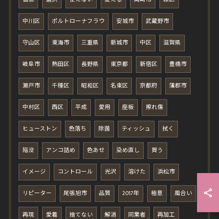
中川区
ポルトローナフラウ
安城市
武蔵野市
守山区
東海市
三重県
新城市
中区
滋賀県
岐阜市
熱田区
長野県
東京都
新宿区
豊橋市
瀬戸市
千種区
昭和区
名東区
京都府
蒲郡市
中村区
西区
平成
愛用
座板
擦れ傷
ヒューストン
色落ち
除菌
ティッシュ
拭く
陥没
アンコ詰め
色あせ
染め直し
買う
イメージ
コントロール
光沢
溶けた
浜松市
リピーター
尾張旭市
品質
2017年
極意
風合い
再現
愛着
捨てない
解消
同業者
再加工