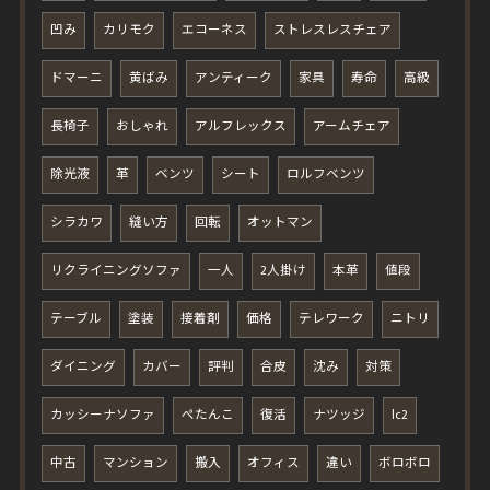
凹み
カリモク
エコーネス
ストレスレスチェア
ドマーニ
黄ばみ
アンティーク
家具
寿命
高級
長椅子
おしゃれ
アルフレックス
アームチェア
除光液
革
ベンツ
シート
ロルフベンツ
シラカワ
縫い方
回転
オットマン
リクライニングソファ
一人
2人掛け
本革
値段
テーブル
塗装
接着剤
価格
テレワーク
ニトリ
ダイニング
カバー
評判
合皮
沈み
対策
カッシーナソファ
ぺたんこ
復活
ナツッジ
lc2
中古
マンション
搬入
オフィス
違い
ボロボロ