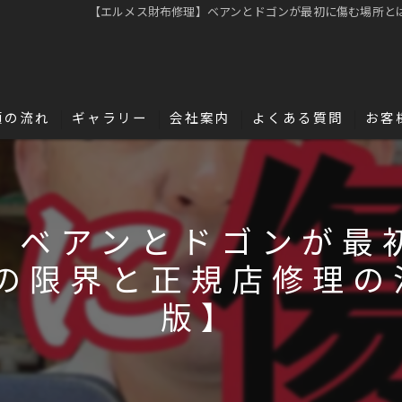
【エルメス財布修理】ベアンとドゴンが最初に傷む場所とは
頼の流れ
ギャラリー
会社案内
よくある質問
お客
名古屋・浜松で革修理の独立・開業を目指
革の豆知識
】ベアンとドゴンが最
の限界と正規店修理の注
版】