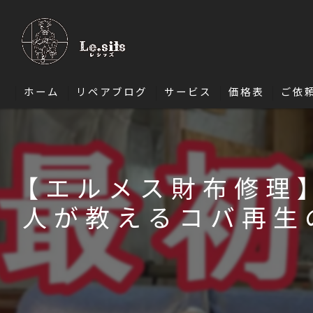
ホーム
リペアブログ
サービス
価格表
ご依
ソファ修理
椅子・ダイニングチェア修理
【エルメス財布修理
エナメル修理
人が教えるコバ再生
バッグ修理
財布修理
靴修理