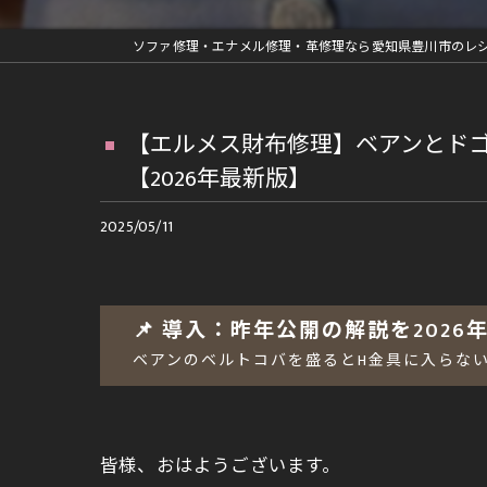
革ジャン修理
車内装部品修理
ファスナー交換等の縫製修理
【エルメス財布修理】ベアンとド
再メッキ等金具修理
【2026年最新版】
ランドセルリメイク
2025/05/11
📌 導入：昨年公開の解説を202
ベアンのベルトコバを盛るとH金具に入らな
皆様、おはようございます。