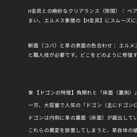
H金具との絶妙なクリアランス（隙間）： ベ
まい、エルメス象徴の【H金具】にスムーズ
断面（コバ）と革の表面の色合わせ： エル
と職人技が必要です。どこをどのように修復
🛠️ 【ドゴンの特徴】角擦れと「床面（裏側
一方、大容量で人気の「ドゴン（主にドゴン
ドゴンは内側に革の裏面（床面）が露出して
これらの異変を放置してしまうと、革自体の