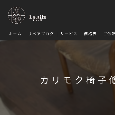
ホーム
リペアブログ
サービス
価格表
ご依
ソファ修理
椅子・ダイニングチェア修理
エナメル修理
カリモク椅子
バッグ修理
財布修理
靴修理