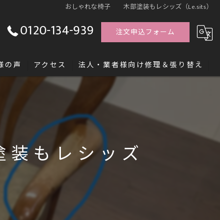
おしゃれな椅子 木部塗装もレシッズ（Le.sits）
0120-134-939
注文申込フォーム
様の声
アクセス
法人・業者様向け修理＆張り替え
す「レシッズ職人独立塾」
塗装もレシッズ