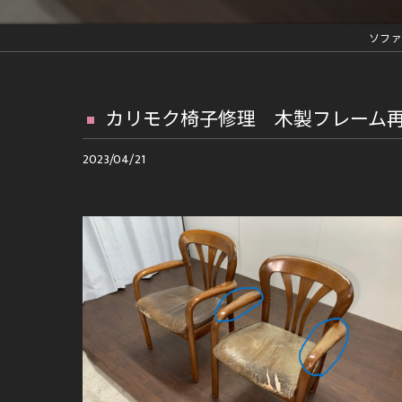
革ジャン修理
ソファ
車内装部品修理
ファスナー交換等の縫製修理
カリモク椅子修理 木製フレーム
再メッキ等金具修理
2023/04/21
ランドセルリメイク