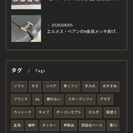
2026/08/05
エルメス・ベアンのH金具メッキ剥げを修理！一度縫製を解いて仕上げる輝く再メッキと角スレ・コバ修復事例
タグ
Tags
ソファ
キズ
リペア
革ソファ
手入れ
おすすめ
ブランド
diy
疲れない
スネークソファ
デセデ
カッシーナ
キャブ
ボーコンセプト
エルポ
張替え
生地
補修
タッカー
革製品
世田谷ベース
豊川