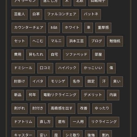
アイラーセン
落とし方
木
北欧
回転椅子
芸能人
白革
ファルコンチェア
バットネ
カウンターチェア
B&B
ホワイト
車
重厚感
セット
へこむ
マルニ
浜本工芸
ブログ
勉強机
費用
背もたれ
自宅
ソファベッド
部屋
ドミシール
口コミ
ハイバック
かっこいい
傷
肘掛け
イバタ
モリシゲ
名作
固定
汗
臭い
新品
何年
電動リクライニング
デメリット
内装
剥がれ
肘付き
高級感を出す
改善
ゆったり
ドアトリム
直し方
底布
一人用
リクライニング
キャスター
安い
座
シミ取り
後悔
割れ