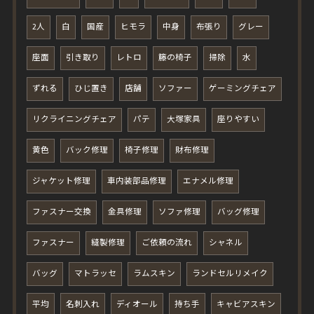
2人
白
国産
ヒモラ
中身
布張り
グレー
座面
引き取り
レトロ
籐の椅子
掃除
水
ずれる
ひじ置き
店舗
ソファー
ゲーミングチェア
リクライニングチェア
パテ
大塚家具
座りやすい
黄色
バック修理
椅子修理
財布修理
ジャケット修理
車内装部品修理
エナメル修理
ファスナー交換
金具修理
ソファ修理
バッグ修理
ファスナー
縫製修理
ご依頼の流れ
シャネル
バッグ
マトラッセ
ラムスキン
ランドセルリメイク
平均
名刺入れ
ディオール
持ち手
キャビアスキン