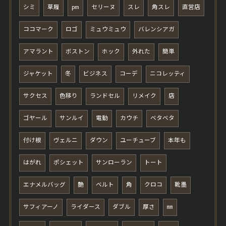
シミ
草履
pm
セリーヌ
スレ
角スレ
直営店
ココマーク
ロゴ
ミュウミュウ
バレンシアガ
アマラント
ボストン
ホック
外れた
簡単
ジャケット
冬
ビジネス
コーデ
ニコレッティ
サクセス
色移り
ランドセル
リメイク
店
ゴヤール
サンルイ
電動
カウチ
ベタベタ
付け根
ヴェルニ
ダウン
ユーチューブ
本年も
はがれ
ポシェット
サンローラン
トート
エナメルバッグ
艶
ベルト
角
クロコ
靴墨
サフィアーノ
ライダース
ダブル
厚さ
㎜