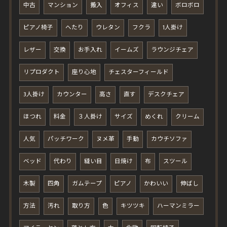
中古
マンション
搬入
オフィス
違い
ボロボロ
ピアノ椅子
へたり
ウレタン
フクラ
1人掛け
レザー
交換
お手入れ
イームズ
ラウンジチェア
リプロダクト
座り心地
チェスターフィールド
3人掛け
カウンター
高さ
直す
デスクチェア
ほつれ
料金
３人掛け
サイズ
めくれ
クリーム
人気
パッチワーク
ヌメ革
手動
カウチソファ
ベッド
代わり
縫い目
日焼け
布
スツール
木製
四角
ガムテープ
ピアノ
かわいい
伸ばし
方法
汚れ
取り方
色
キツツキ
ハーマンミラー