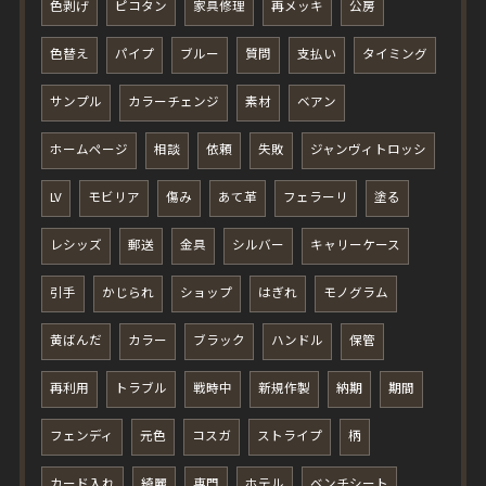
色剥げ
ピコタン
家具修理
再メッキ
公房
色替え
パイプ
ブルー
質問
支払い
タイミング
サンプル
カラーチェンジ
素材
ベアン
ホームページ
相談
依頼
失敗
ジャンヴィトロッシ
LV
モビリア
傷み
あて革
フェラーリ
塗る
レシッズ
郵送
金具
シルバー
キャリーケース
引手
かじられ
ショップ
はぎれ
モノグラム
黄ばんだ
カラー
ブラック
ハンドル
保管
再利用
トラブル
戦時中
新規作製
納期
期間
フェンディ
元色
コスガ
ストライプ
柄
カード入れ
綺麗
専門
ホテル
ベンチシート