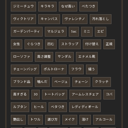
ジミーチュウ
キラキラ
なぜ高い
べたつき
ヴィクトリア
キャンバス
ヴァレンチノ
汚れ落とし
ガーデンパーティ
マルジェラ
5ac
ミニ
エピ
女性
ぐらつき
凹む
ストラップ
付け替え
正規
ローソファ
高さ調整
サンダル
エナメル靴
チェーンバッグ
ポルトローナ
フラウ
縫う
ブランド品
噛んだ
ベージュ
チェーン
クラッチ
高すぎる
30
トートバッグ
アームレスチェア
コバ
ルブタン
ヒール
ベタつき
レディディオール
艶出し
トワル
選び方
メイク
溶け
アルコール