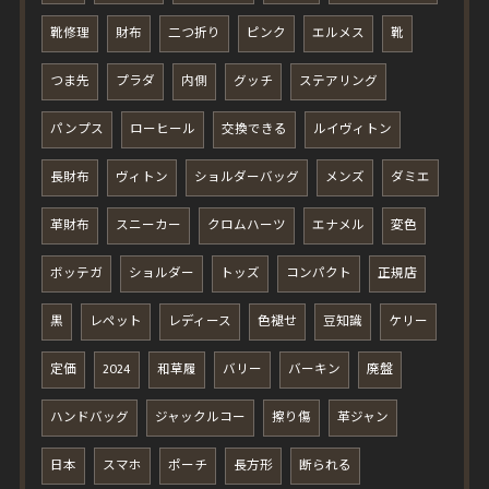
靴修理
財布
二つ折り
ピンク
エルメス
靴
つま先
プラダ
内側
グッチ
ステアリング
パンプス
ローヒール
交換できる
ルイヴィトン
長財布
ヴィトン
ショルダーバッグ
メンズ
ダミエ
革財布
スニーカー
クロムハーツ
エナメル
変色
ボッテガ
ショルダー
トッズ
コンパクト
正規店
黒
レペット
レディース
色褪せ
豆知識
ケリー
定価
2024
和草履
バリー
バーキン
廃盤
ハンドバッグ
ジャックルコー
擦り傷
革ジャン
日本
スマホ
ポーチ
長方形
断られる