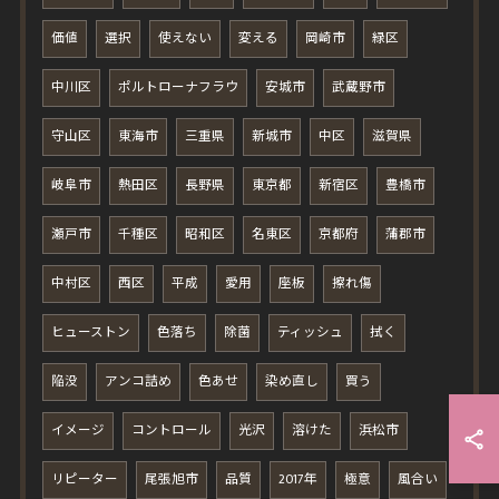
価値
選択
使えない
変える
岡崎市
緑区
中川区
ポルトローナフラウ
安城市
武蔵野市
守山区
東海市
三重県
新城市
中区
滋賀県
岐阜市
熱田区
長野県
東京都
新宿区
豊橋市
瀬戸市
千種区
昭和区
名東区
京都府
蒲郡市
中村区
西区
平成
愛用
座板
擦れ傷
ヒューストン
色落ち
除菌
ティッシュ
拭く
陥没
アンコ詰め
色あせ
染め直し
買う
イメージ
コントロール
光沢
溶けた
浜松市
リピーター
尾張旭市
品質
2017年
極意
風合い