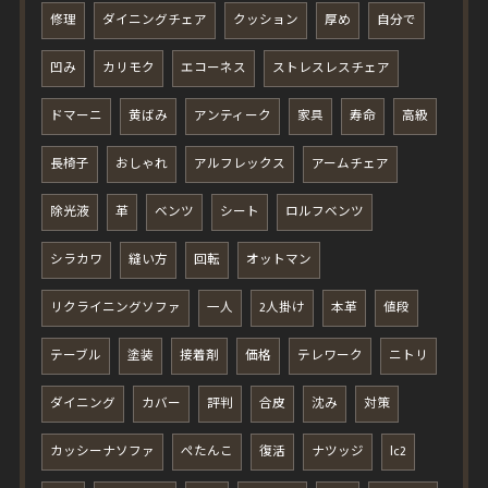
修理
ダイニングチェア
クッション
厚め
自分で
凹み
カリモク
エコーネス
ストレスレスチェア
ドマーニ
黄ばみ
アンティーク
家具
寿命
高級
長椅子
おしゃれ
アルフレックス
アームチェア
除光液
革
ベンツ
シート
ロルフベンツ
シラカワ
縫い方
回転
オットマン
リクライニングソファ
一人
2人掛け
本革
値段
テーブル
塗装
接着剤
価格
テレワーク
ニトリ
ダイニング
カバー
評判
合皮
沈み
対策
カッシーナソファ
ぺたんこ
復活
ナツッジ
lc2