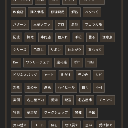
飲食店
購入価格
修理費用
解説
ベタつく
パターン
本革ソファ
プロ
黒革
フェラガモ
防止
特徴
専門店
色入れ
革紐
曇る
注意点
シリーズ
色直し
リボン
仕上がり
重なって
Dior
ワシリーチェア
違和感
ゼロ
TUMI
ビジネスバッグ
アート
剥がす
元の色
カビ
対処
染め革
退色
ハイヒール
白く
不可
実例
名古屋市内
愛知
配送
名古屋市
チェンジ
特集
革革屋
ワークショップ
開催
全国
買い替え
コート
蘇る
取り戻す
想い
受け継ぐ