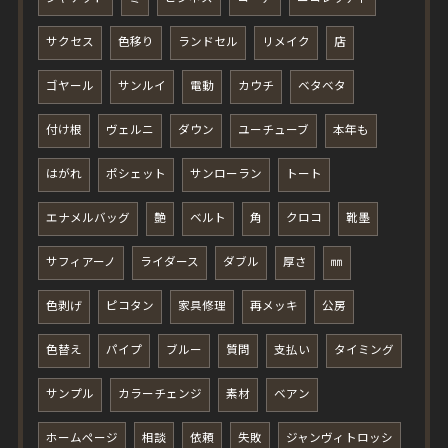
サクセス
色移り
ランドセル
リメイク
店
ゴヤール
サンルイ
電動
カウチ
ベタベタ
付け根
ヴェルニ
ダウン
ユーチューブ
本年も
はがれ
ポシェット
サンローラン
トート
エナメルバッグ
艶
ベルト
角
クロコ
靴墨
サフィアーノ
ライダース
ダブル
厚さ
㎜
色剥げ
ピコタン
家具修理
再メッキ
公房
色替え
パイプ
ブルー
質問
支払い
タイミング
サンプル
カラーチェンジ
素材
ベアン
ホームページ
相談
依頼
失敗
ジャンヴィトロッシ