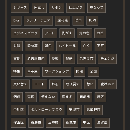
シリーズ
色直し
リボン
仕上がり
重なって
Dior
ワシリーチェア
違和感
ゼロ
TUMI
ビジネスバッグ
アート
剥がす
元の色
カビ
対処
染め革
退色
ハイヒール
白く
不可
実例
名古屋市内
愛知
配送
名古屋市
チェンジ
特集
革革屋
ワークショップ
開催
全国
買い替え
コート
蘇る
取り戻す
想い
受け継ぐ
価値
選択
使えない
変える
岡崎市
緑区
中川区
ポルトローナフラウ
安城市
武蔵野市
守山区
東海市
三重県
新城市
中区
滋賀県