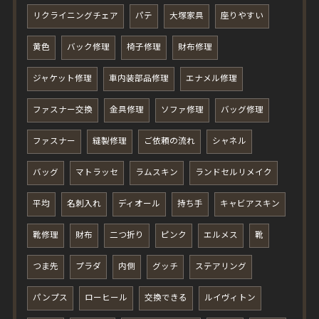
リクライニングチェア
パテ
大塚家具
座りやすい
黄色
バック修理
椅子修理
財布修理
ジャケット修理
車内装部品修理
エナメル修理
ファスナー交換
金具修理
ソファ修理
バッグ修理
ファスナー
縫製修理
ご依頼の流れ
シャネル
バッグ
マトラッセ
ラムスキン
ランドセルリメイク
平均
名刺入れ
ディオール
持ち手
キャビアスキン
靴修理
財布
二つ折り
ピンク
エルメス
靴
つま先
プラダ
内側
グッチ
ステアリング
パンプス
ローヒール
交換できる
ルイヴィトン