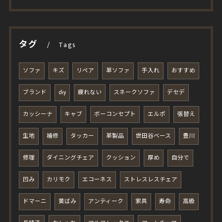
タグ
Tags
ソファ
キズ
リペア
革ソファ
手入れ
おすすめ
ブランド
diy
疲れない
スネークソファ
デセデ
カッシーナ
キャブ
ボーコンセプト
エルポ
張替え
生地
補修
タッカー
革製品
世田谷ベース
豊川
修理
ダイニングチェア
クッション
厚め
自分で
凹み
カリモク
エコーネス
ストレスレスチェア
ドマーニ
黄ばみ
アンティーク
家具
寿命
高級