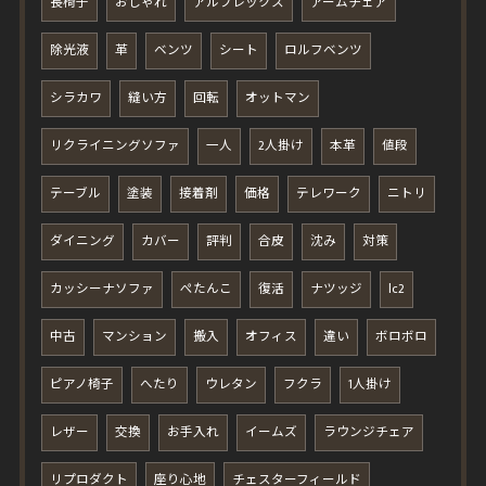
長椅子
おしゃれ
アルフレックス
アームチェア
除光液
革
ベンツ
シート
ロルフベンツ
シラカワ
縫い方
回転
オットマン
リクライニングソファ
一人
2人掛け
本革
値段
テーブル
塗装
接着剤
価格
テレワーク
ニトリ
ダイニング
カバー
評判
合皮
沈み
対策
カッシーナソファ
ぺたんこ
復活
ナツッジ
lc2
中古
マンション
搬入
オフィス
違い
ボロボロ
ピアノ椅子
へたり
ウレタン
フクラ
1人掛け
レザー
交換
お手入れ
イームズ
ラウンジチェア
リプロダクト
座り心地
チェスターフィールド