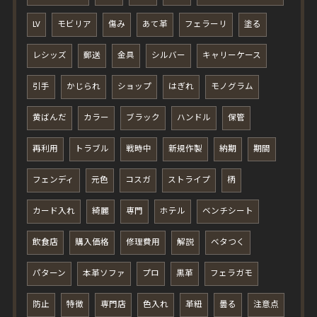
LV
モビリア
傷み
あて革
フェラーリ
塗る
レシッズ
郵送
金具
シルバー
キャリーケース
引手
かじられ
ショップ
はぎれ
モノグラム
黄ばんだ
カラー
ブラック
ハンドル
保管
再利用
トラブル
戦時中
新規作製
納期
期間
フェンディ
元色
コスガ
ストライプ
柄
カード入れ
綺麗
専門
ホテル
ベンチシート
飲食店
購入価格
修理費用
解説
ベタつく
パターン
本革ソファ
プロ
黒革
フェラガモ
防止
特徴
専門店
色入れ
革紐
曇る
注意点