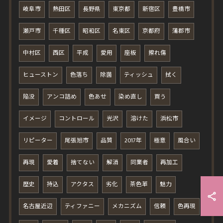
岐阜市
熱田区
長野県
東京都
新宿区
豊橋市
瀬戸市
千種区
昭和区
名東区
京都府
蒲郡市
中村区
西区
平成
愛用
座板
擦れ傷
ヒューストン
色落ち
除菌
ティッシュ
拭く
陥没
アンコ詰め
色あせ
染め直し
買う
イメージ
コントロール
光沢
溶けた
浜松市
リピーター
尾張旭市
品質
2017年
極意
風合い
再現
愛着
捨てない
解消
同業者
再加工
歴史
持込
アクタス
劣化
茶色革
魅力
名古屋近辺
ティファニー
メカニズム
信頼
色再現