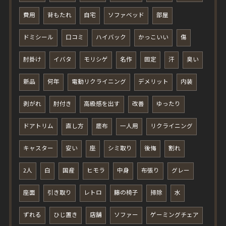
費用
背もたれ
自宅
ソファベッド
部屋
ドミシール
口コミ
ハイバック
かっこいい
傷
肘掛け
イバタ
モリシゲ
名作
固定
汗
臭い
新品
何年
電動リクライニング
デメリット
内装
剥がれ
肘付き
高級感を出す
改善
ゆったり
ドアトリム
直し方
底布
一人用
リクライニング
キャスター
安い
座
シミ取り
後悔
割れ
2人
白
国産
ヒモラ
中身
布張り
グレー
座面
引き取り
レトロ
籐の椅子
掃除
水
ずれる
ひじ置き
店舗
ソファー
ゲーミングチェア