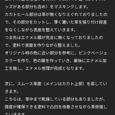
ッズがある部分も含め）をマスキングします。
カカトヒール部分は革が無くなりえぐれておりましたの
で、その部分をカットし、薄く漉いた革を張り付け段差
をなくしながら表皮を整えていきます。
つま先はエナメル膜が完全に無くなっておりましたの
で、塗料で表面を作りながら整えました。
オリジナル時の色に近い部分を参考に、ピンクベージュ
カラーを作り、色の膜を作っていき、最後にエナメル加
工を施し、エナメル修理が完成となります。
次に、スムース革面（メインはカカト上部）を直してい
きます。
こちらは、革中まで乾燥している部分もありましたが、
強度が確保できる塗料で凸凹を改善させながら革修復し
ていきます。