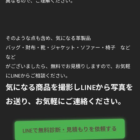
異なるので、ご理解ください。
そのような点も含め、気になる革製品
バッグ・財布・靴・ジャケット・ソファー・椅子 など
など
がございましたら、無料でお見積りしますので、お気軽
にLINEからご相談ください。
気になる商品を撮影しLINEから写真を
お送り、お気軽にご連絡ください。
LINEで無料診断・見積もりを依頼する