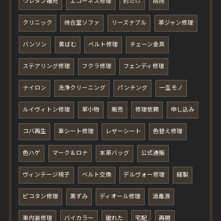
ウレタン補充
エコーネス修理
肘だけ
病院
クリニック
待合室ソファ
リーズナブル
革ジャン修理
バンソン
黄ばむ
ベルト修理
チェーン金具
ステアリング修理
フクラ修理
フェンディ修理
ナイロン
洗浄クリーニング
パンチング
一生モノ
ルイヴィトン修理
革小物
販売
修理依頼
申し込み
コバ再生
車シート修理
レザーシート
色替え修理
色ハゲ
マーク＆ロナ
本革バッグ
公式通販
ヴィンテージ椅子
ベルト交換
デルヴォー修理
縫製
ピコタン修理
黒ずみ
ディオール修理
消毒液
車内装修理
バイカラー
破れた
宅配
再開