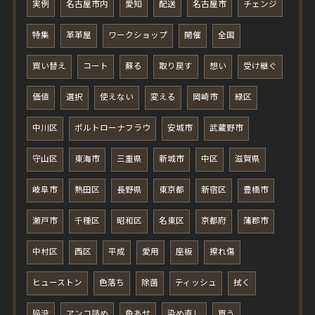
実例
名古屋市内
愛知
配送
名古屋市
チェンジ
特集
革革屋
ワークショップ
開催
全国
買い替え
コート
蘇る
取り戻す
想い
受け継ぐ
価値
選択
使えない
変える
岡崎市
緑区
中川区
ポルトローナフラウ
安城市
武蔵野市
守山区
東海市
三重県
新城市
中区
滋賀県
岐阜市
熱田区
長野県
東京都
新宿区
豊橋市
瀬戸市
千種区
昭和区
名東区
京都府
蒲郡市
中村区
西区
平成
愛用
座板
擦れ傷
ヒューストン
色落ち
除菌
ティッシュ
拭く
陥没
アンコ詰め
色あせ
染め直し
買う