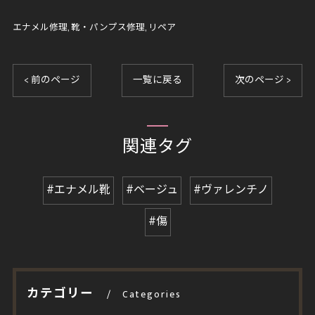
エナメル修理
靴・パンプス修理
リペア
< 前のページ
一覧に戻る
次のページ >
関連タグ
#エナメル靴
#ベージュ
#ヴァレンチノ
#傷
カテゴリー
Categories