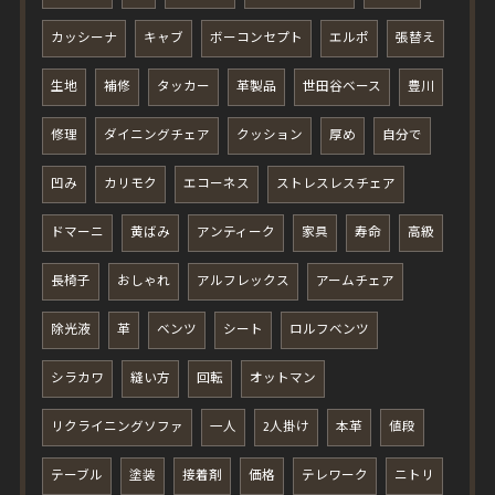
カッシーナ
キャブ
ボーコンセプト
エルポ
張替え
生地
補修
タッカー
革製品
世田谷ベース
豊川
修理
ダイニングチェア
クッション
厚め
自分で
凹み
カリモク
エコーネス
ストレスレスチェア
ドマーニ
黄ばみ
アンティーク
家具
寿命
高級
長椅子
おしゃれ
アルフレックス
アームチェア
除光液
革
ベンツ
シート
ロルフベンツ
シラカワ
縫い方
回転
オットマン
リクライニングソファ
一人
2人掛け
本革
値段
テーブル
塗装
接着剤
価格
テレワーク
ニトリ