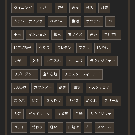
ダイニング
カバー
評判
合皮
沈み
対策
カッシーナソファ
ぺたんこ
復活
ナツッジ
lc2
中古
マンション
搬入
オフィス
違い
ボロボロ
ピアノ椅子
へたり
ウレタン
フクラ
1人掛け
レザー
交換
お手入れ
イームズ
ラウンジチェア
リプロダクト
座り心地
チェスターフィールド
3人掛け
カウンター
高さ
直す
デスクチェア
ほつれ
料金
３人掛け
サイズ
めくれ
クリーム
人気
パッチワーク
ヌメ革
手動
カウチソファ
ベッド
代わり
縫い目
日焼け
布
スツール