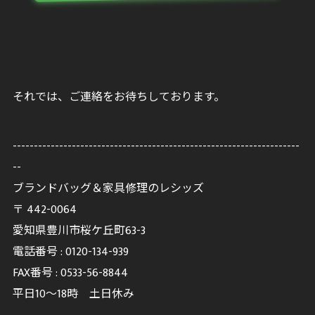
それでは、ご連絡をお待ちしております。
--------------------------------------------------------------------
--
ブランドバッグ＆家具修理のレシッズ
〒
442-0064
愛知県豊川市桜ケ丘町63-3
電話番号 :
0120-134-939
FAX番号 :
0533-56-8844
平日10～18時 土日休み