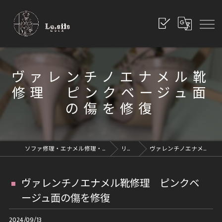
ヴァレンチノエナメル靴
修理 ピンクベージュ面
の傷を修復
ソファ修理・エナメル修理・革修理なら愛知県豊川市のレシッズへ｜全国対応
リペアブログ
ヴァレンチノエナメル靴修理 ピンクベージュ面の傷を修復
ヴァレンチノエナメル靴修理 ピンクベ
ージュ面の傷を修復
2024/09/13