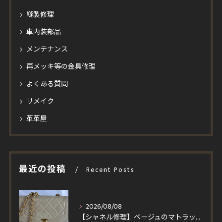
縫製修理
車内装部品
メンテナンス
再メッキ等の金具修理
よくある質問
リメイク
革革屋
最近の投稿
Recent Posts
2026/08/08
【シャネル修理】ベージュのマトラッセを黒ずみ除去＆染め直し！ラムスキンの質感を活かす修復とスピード施工事例