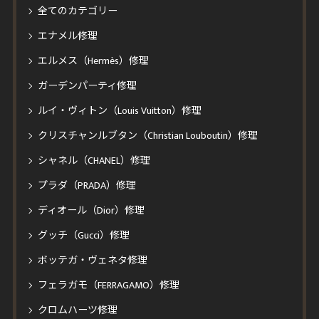
全てのカテゴリー
エナメル修理
エルメス（Hermès）修理
ガーデンパーティ修理
ルイ・ヴィトン（Louis Vuitton）修理
クリスチャンルブタン（Christian Louboutin）修理
シャネル（CHANEL）修理
プラダ（PRADA）修理
ディオール（Dior）修理
グッチ（Gucci）修理
ボッテガ・ヴェネタ修理
フェラガモ（FERRAGAMO）修理
クロムハーツ修理