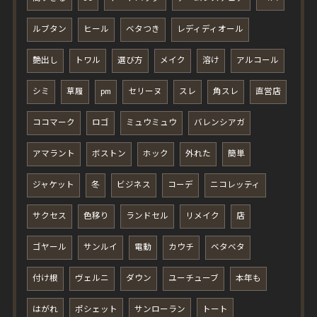
ルブタン
ヒール
ベタつき
レディディオール
艶出し
トワル
選び方
メイク
溶け
アルコール
シミ
草履
pm
セリーヌ
スレ
角スレ
直営店
ココマーク
ロゴ
ミュウミュウ
バレンシアガ
アマラント
ボストン
ホック
外れた
簡単
ジャケット
冬
ビジネス
コーデ
ニコレッティ
サクセス
色移り
ランドセル
リメイク
店
ゴヤール
サンルイ
電動
カウチ
ベタベタ
付け根
ヴェルニ
ダウン
ユーチューブ
本年も
はがれ
ポシェット
サンローラン
トート