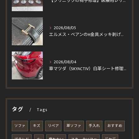
【クリニックの椅子修理】医療用レザーへ張り替え！買い替えより安くイトーキ回転チェア4脚を即日対応
2026/08/05
エルメス・ベアンのH金具メッキ剥げを修理！一度縫製を解いて仕上げる輝く再メッキと角スレ・コバ修復事例
2026/08/04
車マツダ（SKYACTIV）白革シート修理｜汚れを落とそうとしてベタついた座面・パンチングレザーの塗装再生事例
タグ
Tags
ソファ
キズ
リペア
革ソファ
手入れ
おすすめ