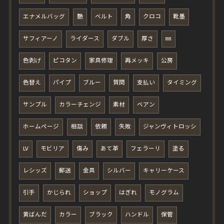
エナメルバッグ
艶
ベルト
角
クロコ
靴墨
サフィアーノ
ライダース
ダブル
厚さ
㎜
色剥げ
ピコタン
家具修理
再メッキ
公房
色替え
パイプ
ブルー
質問
支払い
タイミング
サンプル
カラーチェンジ
素材
ベアン
ホームページ
相談
依頼
失敗
ジャンヴィトロッシ
LV
モビリア
傷み
あて革
フェラーリ
塗る
レシッズ
郵送
金具
シルバー
キャリーケース
引手
かじられ
ショップ
はぎれ
モノグラム
黄ばんだ
カラー
ブラック
ハンドル
保管