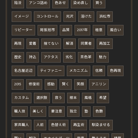
陥没
アンコ詰め
色あせ
染め直し
買う
イメージ
コントロール
光沢
溶けた
浜松市
リピーター
尾張旭市
品質
2017年
極意
風合い
再現
愛着
捨てない
解消
同業者
再加工
歴史
持込
アクタス
劣化
茶色革
魅力
名古屋近辺
ティファニー
メカニズム
信頼
色再現
2015
修復術
感動
賢く
笑顔
アニリン
カスタム
選択肢
救う
根本
風格
希望
職人技
美しく
要注意
独立
塾
色艶
家具職人
人前
色替え術
再生術
馴染ませる