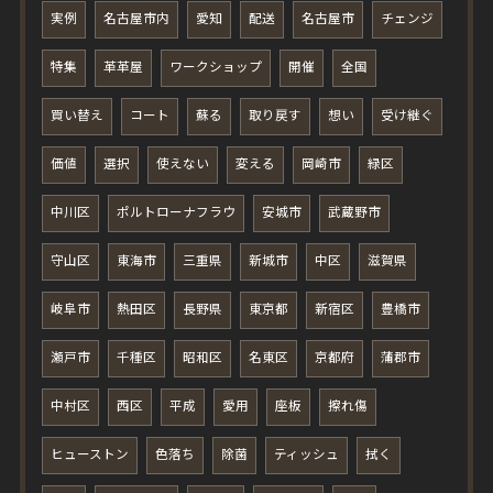
実例
名古屋市内
愛知
配送
名古屋市
チェンジ
特集
革革屋
ワークショップ
開催
全国
買い替え
コート
蘇る
取り戻す
想い
受け継ぐ
価値
選択
使えない
変える
岡崎市
緑区
中川区
ポルトローナフラウ
安城市
武蔵野市
守山区
東海市
三重県
新城市
中区
滋賀県
岐阜市
熱田区
長野県
東京都
新宿区
豊橋市
瀬戸市
千種区
昭和区
名東区
京都府
蒲郡市
中村区
西区
平成
愛用
座板
擦れ傷
ヒューストン
色落ち
除菌
ティッシュ
拭く