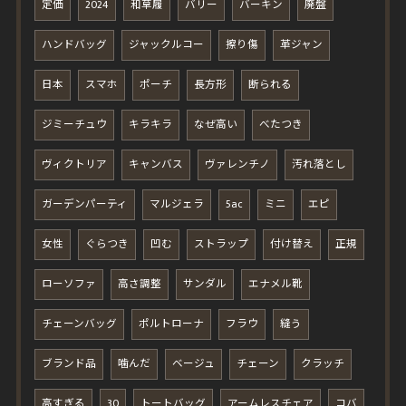
定価
2024
和草履
バリー
バーキン
廃盤
ハンドバッグ
ジャックルコー
擦り傷
革ジャン
日本
スマホ
ポーチ
長方形
断られる
ジミーチュウ
キラキラ
なぜ高い
べたつき
ヴィクトリア
キャンバス
ヴァレンチノ
汚れ落とし
ガーデンパーティ
マルジェラ
5ac
ミニ
エピ
女性
ぐらつき
凹む
ストラップ
付け替え
正規
ローソファ
高さ調整
サンダル
エナメル靴
チェーンバッグ
ポルトローナ
フラウ
縫う
ブランド品
噛んだ
ベージュ
チェーン
クラッチ
高すぎる
30
トートバッグ
アームレスチェア
コバ