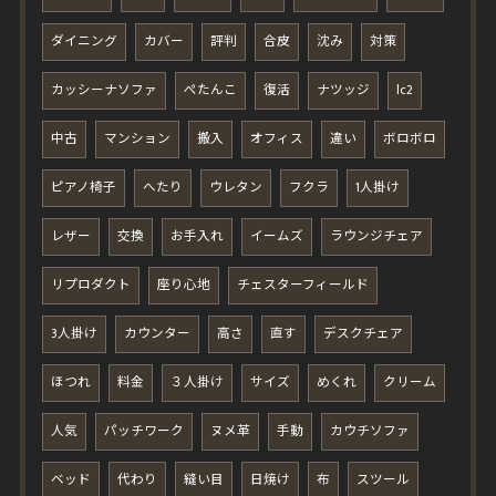
ダイニング
カバー
評判
合皮
沈み
対策
カッシーナソファ
ぺたんこ
復活
ナツッジ
lc2
中古
マンション
搬入
オフィス
違い
ボロボロ
ピアノ椅子
へたり
ウレタン
フクラ
1人掛け
レザー
交換
お手入れ
イームズ
ラウンジチェア
リプロダクト
座り心地
チェスターフィールド
3人掛け
カウンター
高さ
直す
デスクチェア
ほつれ
料金
３人掛け
サイズ
めくれ
クリーム
人気
パッチワーク
ヌメ革
手動
カウチソファ
ベッド
代わり
縫い目
日焼け
布
スツール