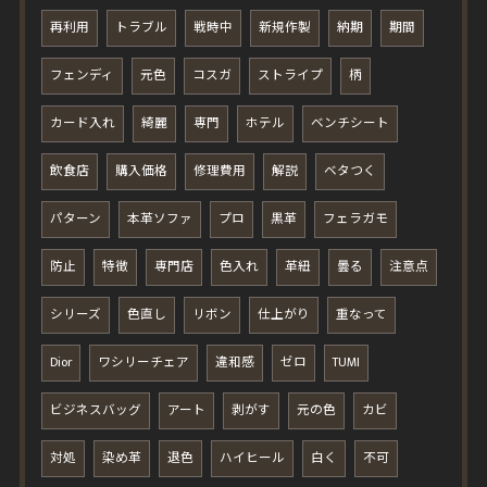
再利用
トラブル
戦時中
新規作製
納期
期間
フェンディ
元色
コスガ
ストライプ
柄
カード入れ
綺麗
専門
ホテル
ベンチシート
飲食店
購入価格
修理費用
解説
ベタつく
パターン
本革ソファ
プロ
黒革
フェラガモ
防止
特徴
専門店
色入れ
革紐
曇る
注意点
シリーズ
色直し
リボン
仕上がり
重なって
Dior
ワシリーチェア
違和感
ゼロ
TUMI
ビジネスバッグ
アート
剥がす
元の色
カビ
対処
染め革
退色
ハイヒール
白く
不可