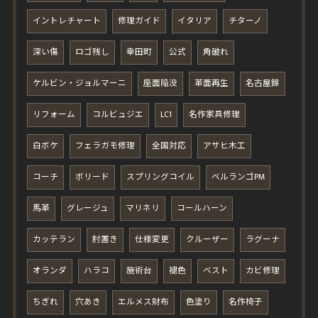
イントレチャート
修理ガイド
イタリア
チターノ
深い傷
ロゴ残し
幸田町
公式
角破れ
ケルビン・ジョルマーニ
座面陥没
革面再生
名古屋錦
リフォーム
コルビュジエ
LC1
名作家具修理
白ボケ
フェラガモ修理
全国対応
アサヒ木工
コーチ
ボリード
スプリングコイル
ベルランゴPM
馬革
グレージュ
マリネリ
コールハーン
カッテラン
肘置き
仕様変更
クルーザー
ラグーナ
オランダ
ハラコ
施術台
褪色
ベスト
カビ修理
ちぎれ
穴あき
エルメス財布
色塗り
名作椅子