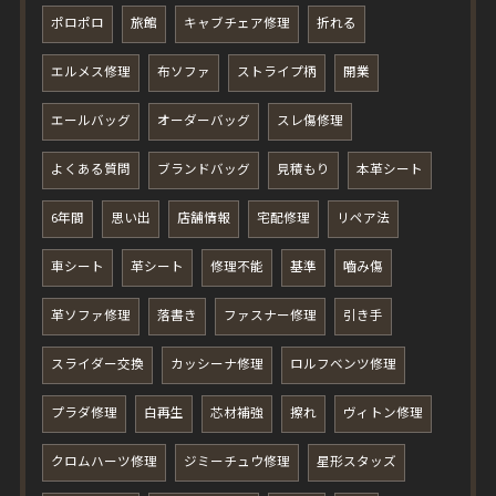
ポロポロ
旅館
キャブチェア修理
折れる
エルメス修理
布ソファ
ストライプ柄
開業
エールバッグ
オーダーバッグ
スレ傷修理
よくある質問
ブランドバッグ
見積もり
本革シート
6年間
思い出
店舗情報
宅配修理
リペア法
車シート
革シート
修理不能
基準
嚙み傷
革ソファ修理
落書き
ファスナー修理
引き手
スライダー交換
カッシーナ修理
ロルフベンツ修理
プラダ修理
白再生
芯材補強
擦れ
ヴィトン修理
クロムハーツ修理
ジミーチュウ修理
星形スタッズ