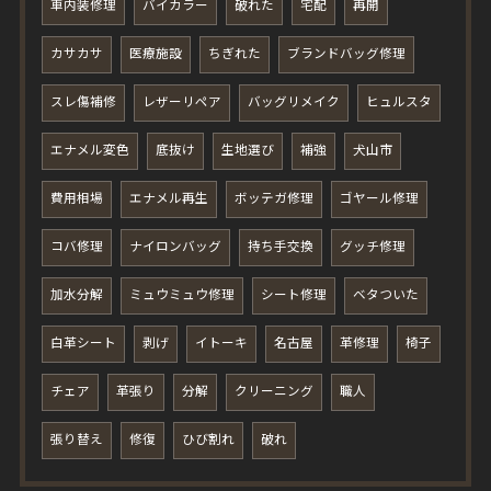
車内装修理
バイカラー
破れた
宅配
再開
カサカサ
医療施設
ちぎれた
ブランドバッグ修理
スレ傷補修
レザーリペア
バッグリメイク
ヒュルスタ
エナメル変色
底抜け
生地選び
補強
犬山市
費用相場
エナメル再生
ボッテガ修理
ゴヤール修理
コバ修理
ナイロンバッグ
持ち手交換
グッチ修理
加水分解
ミュウミュウ修理
シート修理
ベタついた
白革シート
剥げ
イトーキ
名古屋
革修理
椅子
チェア
革張り
分解
クリーニング
職人
張り替え
修復
ひび割れ
破れ