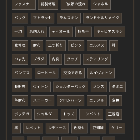
ファスナー
縫製修理
ご依頼の流れ
シャネル
バッグ
マトラッセ
ラムスキン
ランドセルリメイク
平均
名刺入れ
ディオール
持ち手
キャビアスキン
靴修理
財布
二つ折り
ピンク
エルメス
靴
つま先
プラダ
内側
グッチ
ステアリング
パンプス
ローヒール
交換できる
ルイヴィトン
長財布
ヴィトン
ショルダーバッグ
メンズ
ダミエ
革財布
スニーカー
クロムハーツ
エナメル
変色
ボッテガ
ショルダー
トッズ
コンパクト
正規店
黒
レペット
レディース
色褪せ
豆知識
ケリー