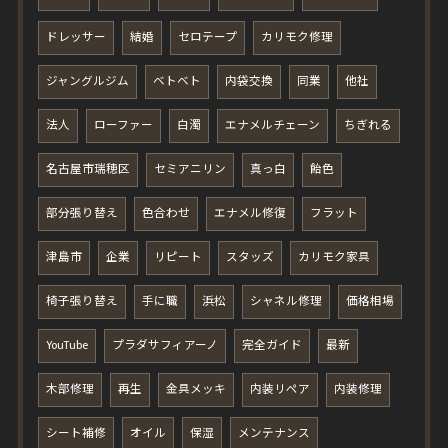
ドレッサー
結婚
セロテープ
カリモク修理
ジャングルジム
ベトベト
内袋交換
同業
他社
法人
ローファー
白濁
エナメルチェーン
ちぎれる
名古屋市瑞穂区
セミアニリン
真っ白
飴色
部分張り替え
色合わせ
エナメル修復
フラット
津島市
企業
リピート
スタッズ
カリモク家具
椅子張り替え
手に職
浜松
シャネル修理
価格相場
YouTube
プラダサフィアーノ
完全ガイド
最新
木部修理
再生
金具メッキ
内装リペア
内装修理
シート補修
オイル
保湿
メンテナンス