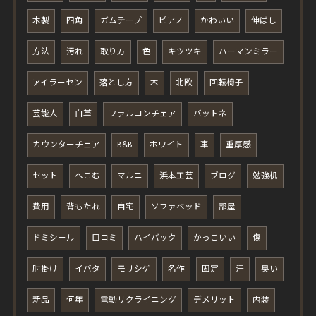
木製
四角
ガムテープ
ピアノ
かわいい
伸ばし
方法
汚れ
取り方
色
キツツキ
ハーマンミラー
アイラーセン
落とし方
木
北欧
回転椅子
芸能人
白革
ファルコンチェア
バットネ
カウンターチェア
B&B
ホワイト
車
重厚感
セット
へこむ
マルニ
浜本工芸
ブログ
勉強机
費用
背もたれ
自宅
ソファベッド
部屋
ドミシール
口コミ
ハイバック
かっこいい
傷
肘掛け
イバタ
モリシゲ
名作
固定
汗
臭い
新品
何年
電動リクライニング
デメリット
内装