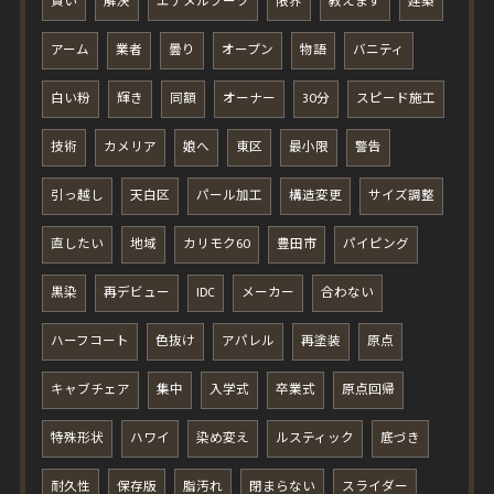
賢い
解決
エナメルブーツ
限界
教えます
建築
アーム
業者
曇り
オープン
物語
バニティ
白い粉
輝き
同額
オーナー
30分
スピード施工
技術
カメリア
娘へ
東区
最小限
警告
引っ越し
天白区
パール加工
構造変更
サイズ調整
直したい
地域
カリモク60
豊田市
パイピング
黒染
再デビュー
IDC
メーカー
合わない
ハーフコート
色抜け
アパレル
再塗装
原点
キャブチェア
集中
入学式
卒業式
原点回帰
特殊形状
ハワイ
染め変え
ルスティック
底づき
耐久性
保存版
脂汚れ
閉まらない
スライダー