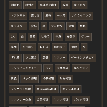
剥がれ
肘付き
高級感を出す
改善
ゆったり
ドアトリム
直し方
底布
一人用
リクライニング
キャスター
安い
座
シミ取り
後悔
割れ
2人
白
国産
ヒモラ
中身
布張り
グレー
座面
引き取り
レトロ
籐の椅子
掃除
水
ずれる
ひじ置き
店舗
ソファー
ゲーミングチェア
リクライニングチェア
パテ
大塚家具
座りやすい
黄色
バック修理
椅子修理
財布修理
ジャケット修理
車内装部品修理
エナメル修理
ファスナー交換
金具修理
ソファ修理
バッグ修理