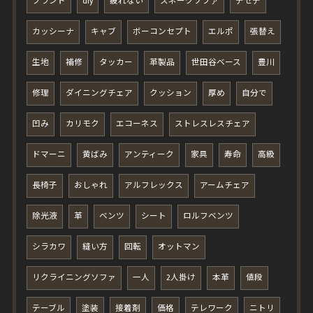
ブランド
diy
疲れない
スネークソファ
デセデ
カッシーナ
キャブ
ボーコンセプト
エルポ
張替え
生地
補修
タッカー
革製品
世田谷ベース
豊川
修理
ダイニングチェア
クッション
厚め
自分で
凹み
カリモク
エコーネス
ストレスレスチェア
ドマーニ
黄ばみ
アンティーク
家具
寿命
高級
長椅子
おしゃれ
アルフレックス
アームチェア
除光液
革
ベンツ
シート
ロルフベンツ
シラカワ
縫い方
回転
オットマン
リクライニングソファ
一人
2人掛け
本革
値段
テーブル
塗装
接着剤
価格
テレワーク
ニトリ